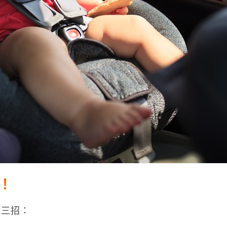
！
」三招：