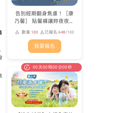
告別經期翻身焦慮！［康
乃馨］ 貼馨褲讓妳夜夜好
眠
數量:
已報名:
/
通
100
648
100
我要報名
、
撥
00
天
00
時
00
分
00
秒
孩