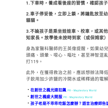
1.下車時，養成看後座的習慣，確認孩
2.車子停妥後，立即上鎖，將鑰匙放至
貓貓。
3.不論孩子是乘坐娃娃車、校車，或其
知家長。放學後未按時到家（或保姆家
身為家醫科醫師的王英偉提醒，如果幼
頭痛、頭暈、噁心、嘔吐，甚至神智混
打119。
此外，在獲得救治之前，應該想辦法降
子飲用加少許鹽的冷開水或稀釋過的電
．
在創世之楓光速狂飆
PR・Maplestory World
．
創世之楓盛大開服
PR・Maplestory World
．
孩子老是不乖乖吃飯怎麼辦？語言治療師告