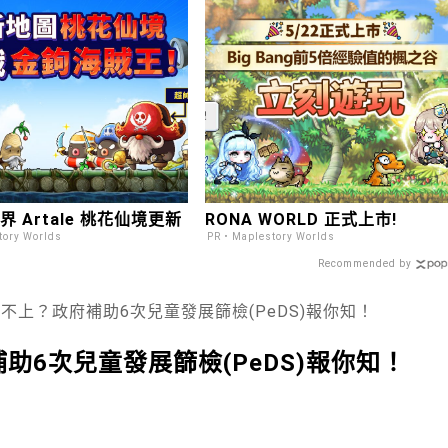
 Artale 桃花仙境更新
RONA WORLD 正式上市!
ory Worlds
PR・Maplestory Worlds
Recommended by
不上？政府補助6次兒童發展篩檢(PeDS)報你知！
6次兒童發展篩檢(PeDS)報你知！