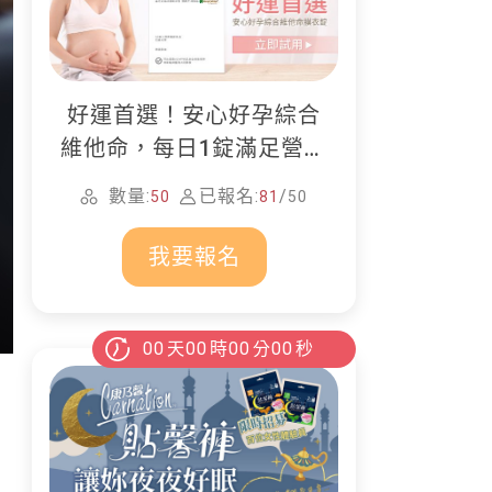
好運首選！安心好孕綜合
維他命，每日1錠滿足營養
所需
數量:
已報名:
/
50
81
50
我要報名
00
天
00
時
00
分
00
秒