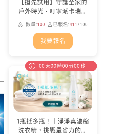
【搶先試用】守護全家的
戶外時光 - 叮寧派卡瑞丁
防蚊液
數量:
已報名:
/
100
411
100
我要報名
00
天
00
時
00
分
00
秒
1瓶抵多瓶！｜淨淨真濃縮
洗衣精，挑戰最省力的居