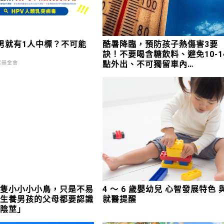
男就有1人中標？不可能
酷暑降臨，預防孩子熱傷害3要
訣！不要喝含糖飲料、避免10-1
點外出、不可獨留車內…
症基金會
一隻小小小小鳥，只是不易
4 ～ 6 歲嬰幼兒 心智發展特色 
 生養男孩的父母都要認識
就醫提醒
藏陰莖」