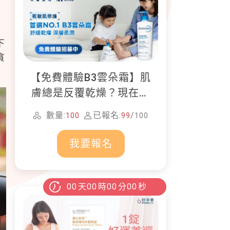
下
貪
【免費體驗B3雲朵霜】肌
膚總是反覆乾燥？現在就
加入貝膚黛瑪修護體驗計
數量:
已報名:
/
100
99
100
畫！
我要報名
00
天
00
時
00
分
00
秒