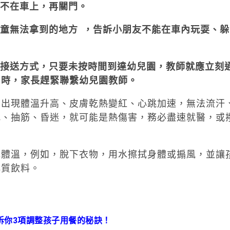
子不在車上，再關門。
幼童無法拿到的地方 ，告訴小朋友不能在車內玩耍、躲
他接送方式，只要未按時間到達幼兒園，教師就應立刻
）時，家長趕緊聯繫幼兒園教師。
兒出現體溫升高、皮膚乾熱變紅、心跳加速，無法流汗
亂、抽筋、昏迷，就可能是熱傷害，務必盡速就醫，或
低體溫，例如，脫下衣物，用水擦拭身體或搧風，並讓
解質飲料。
訴你3項調整孩子用餐的秘訣！