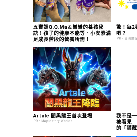
五寶媽Q.Q.Ma＆彎彎的養孩秘
驚！每2
訣！孩子的健康不能等．小安素滿
吧？
足成長階段的營養所需！
PR・台灣癌
Artale 闇黑龍王首次登場
我不是
被看見
PR・Maplestory Worlds
的「隱