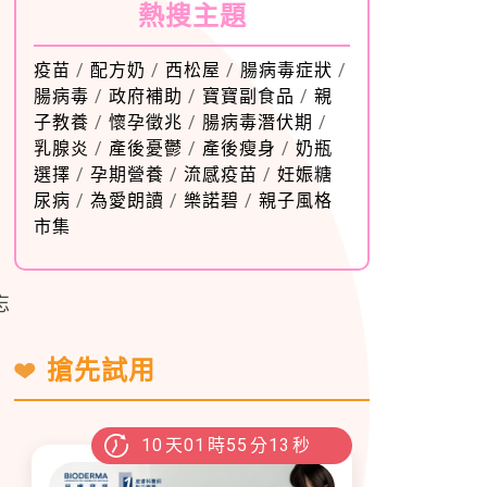
熱搜主題
疫苗
/
配方奶
/
西松屋
/
腸病毒症狀
/
腸病毒
/
政府補助
/
寶寶副食品
/
親
子教養
/
懷孕徵兆
/
腸病毒潛伏期
/
乳腺炎
/
產後憂鬱
/
產後瘦身
/
奶瓶
選擇
/
孕期營養
/
流感疫苗
/
妊娠糖
尿病
/
為愛朗讀
/
樂諾碧
/
親子風格
市集
忘
搶先試用
10
天
01
時
55
分
12
秒