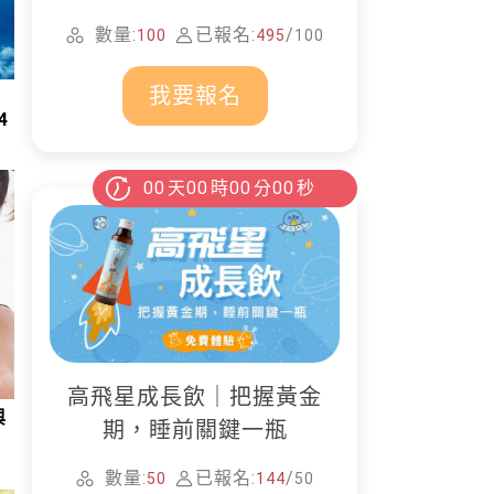
家清潔
數量:
已報名:
/
100
495
100
我要報名
4
00
天
00
時
00
分
00
秒
高飛星成長飲｜把握黃金
與
期，睡前關鍵一瓶
數量:
已報名:
/
50
144
50