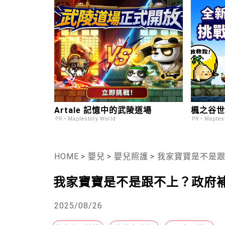
Artale 記憶中的武陵道場
楓之谷世界
PR・Maplestory World
PR・Maplest
HOME
>
嬰兒
>
嬰兒照護
>
我家寶寶是不是跟
我家寶寶是不是跟不上？政府補助
2025/08/26