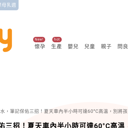
國際母乳週
New!
hot
懷孕
生產
嬰兒
兒童
親子
問
筆記保佑三招！夏天車內半小時可達60°C高溫，別將孩子單獨留在車上！
三招！夏天車內半小時可達60°C高溫