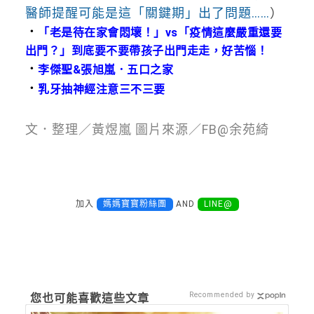
醫師提醒可能是這「關鍵期」出了問題……
）
．
「老是待在家會悶壞！」vs「疫情這麼嚴重還要
出門？」到底要不要帶孩子出門走走，好苦惱！
．
李傑聖&張旭嵐．五口之家
．
乳牙抽神經注意三不三要
文．整理／黃煜嵐 圖片來源／FB@余苑綺
加入
媽媽寶寶粉絲團
AND
LINE@
Recommended by
您也可能喜歡這些文章