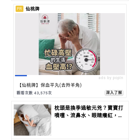
仙桃牌
PR
ads by popIn
【仙桃牌】保血平丸(去羚羊角)
深入了解
觀看次數 43,575次
枕頭是換季過敏元兇？寶寶打
噴嚏、流鼻水、眼睛癢紅，忽
略枕芯恐加劇鼻炎反覆發作