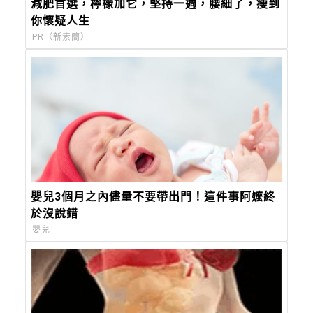
減肥首選，檸檬加它，堅持一週，腰細了，瘦到
你懷疑人生
PR（新素簡）
嬰兒3個月之內儘量不要帶出門！這件事阿嬤終
於沒說錯
嬰兒