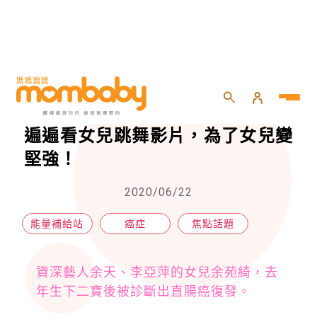
HOME
>
專欄
>
焦點話題
>
恭喜余苑綺肝部手術順利！住院一遍遍看女兒跳舞影片，為了女兒變堅強！
恭喜余苑綺肝部手術順利！住院一
遍遍看女兒跳舞影片，為了女兒變
堅強！
2020/06/22
能量補給站
癌症
焦點話題
資深藝人余天、李亞萍的女兒余苑綺，去
年生下二寶後被診斷出直腸癌復發。