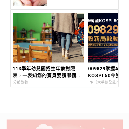
治療及照護！
113學年幼兒園招生年齡對照
009829掌握AI關
表，一表知您的寶貝要讀哪個班
KOSPI 50今強勢
別
分齡教養
PR（大華銀全能行銷方