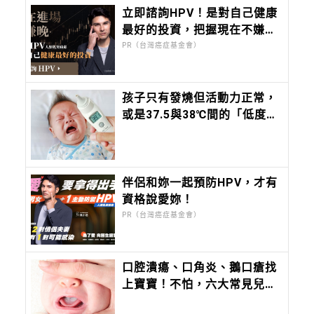
立即諮詢HPV！是對自己健康
最好的投資，把握現在不嫌
晚！
PR（台灣癌症基金會）
孩子只有發燒但活動力正常，
或是37.5與38℃間的「低度發
燒」，該去看醫師嗎？這時間
內沒退燒，必須就醫
伴侶和妳一起預防HPV，才有
資格說愛妳！
PR（台灣癌症基金會）
口腔潰瘍、口角炎、鵝口瘡找
上寶寶！不怕，六大常見兒童
口腔症狀一次看懂，教你如何