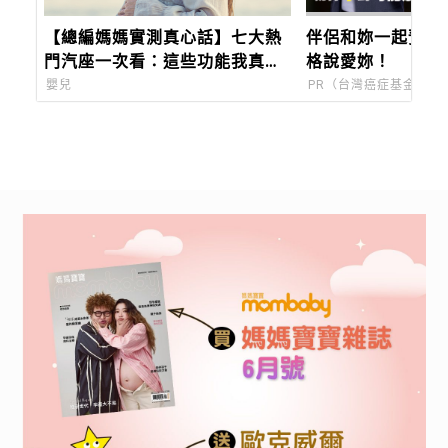
【總編媽媽實測真心話】七大熱
伴侶和妳一起預防
門汽座一次看：這些功能我真的
格說愛妳！
是當媽媽後才懂……
嬰兒
PR（台灣癌症基金會）