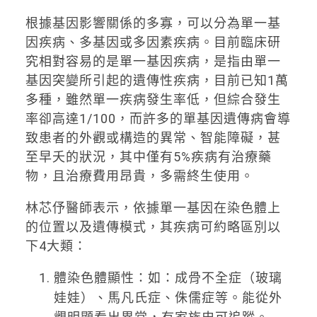
根據基因影響關係的多寡，可以分為單一基
因疾病、多基因或多因素疾病。目前臨床研
究相對容易的是單一基因疾病，是指由單一
基因突變所引起的遺傳性疾病，目前已知1萬
多種，雖然單一疾病發生率低，但綜合發生
率卻高達1/100，而許多的單基因遺傳病會導
致患者的外觀或構造的異常、智能障礙，甚
至早夭的狀況，其中僅有5%疾病有治療藥
物，且治療費用昂貴，多需終生使用。
林芯伃醫師表示，依據單一基因在染色體上
的位置以及遺傳模式，其疾病可約略區別以
下4大類：
體染色體顯性：如：成骨不全症（玻璃
娃娃）、馬凡氏症、侏儒症等。能從外