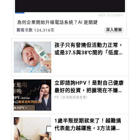
ads by popIn
為何企業開始升級電話系統？AI 是關鍵
深入瞭解
觀看次數 124,316次
孩子只有發燒但活動力正常，
或是37.5與38℃間的「低度發
燒」，該去看醫師嗎？這時間
內沒退燒，必須就醫
立即諮詢HPV！是對自己健康
最好的投資，把握現在不嫌
晚！
PR（台灣癌症基金會）
1歲半叛逆期就來了！越難搞
代表能力越躍進，3方法讓孩
子不生氣，別在哭鬧時說教