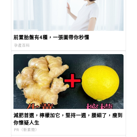
前置胎盤有4種，一張圖帶你秒懂
孕產百科
減肥首選，檸檬加它，堅持一週，腰細了，瘦到
你懷疑人生
PR（新素簡）