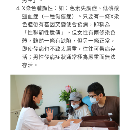
男生」。
X染色體顯性：如：色素失調症、低磷酸
鹽血症（一種佝僂症）。只要有一條X染
色體帶有基因突變便會發病，即稱為
「性聯顯性遺傳」。但女性有兩條染色
體，雖然一條有缺陷，但另一條正常，
即使發病也不致太嚴重，往往可帶病存
活；男性發病症狀通常極為嚴重而無法
存活。