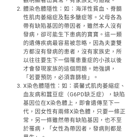
觀明顯看出異常，有家族史可追蹤。
體染色體隱性：如：海洋性貧血、脊髓
性肌肉萎縮症及黏多醣症等。父母各為
帶有缺陷基因的帶因者，雖然本人沒有
發病，卻可能生下患病的寶寶。這一類
的遺傳疾病最容易被忽略，因為夫妻雙
方都沒有發病的患者，沒有家族史，所
以往往要生下一個罹患重症的小孩以後
才會發現家族的這個問題。她強調，
「若要預防，必須靠篩檢」。
X染色體隱性：如：裘馨式肌肉萎縮症、
血友病和蠶豆症（G6PD缺乏症），缺陷
基因位在X染色體上，即會遺傳至下一
代，因女性有兩條X染色體，只要一條正
常，另一條雖然帶有缺陷基因，也不至
於罹病，「女性為帶因者，發病則都是