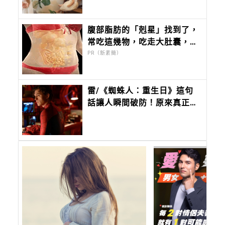
腹部脂肪的「剋星」找到了，
常吃這幾物，吃走大肚囊，瘦
出小蠻腰
PR（新素簡）
雷/《蜘蛛人：重生日》這句
話讓人瞬間破防！原來真正無
堅不摧的，是曾被深愛過的孩
子