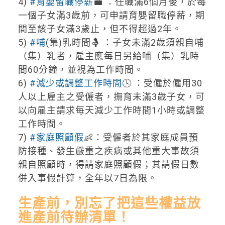
4)
#育嬰留職停薪
💼 ：任職滿6個月後，於每
一個子女滿3歲前，可申請育嬰留職停薪，期
間至該子女滿3歲止，但不得超過2年。
5)
#哺
(集)乳時間🤱 ：子女未滿2歲須親自哺
（集）乳者，雇主應每日另給哺（集）乳時
間60分鐘，並視為工作時間。
6)
#減少或調整工作時間
🕓 ：受僱於僱用30
人以上雇主之受僱者，撫育未滿3歲子女，可
以向雇主請求每天減少工作時間1小時或調整
工作時間。
7)
#家庭照顧假
👶：受僱者於其家庭成員預
防接種、發生嚴重之疾病或其他重大事故須
親自照顧時，得請家庭照顧假；其請假日數
併入事假計算，全年以7日為限。
生產前，別忘了把這些權益放
進產前待辦清單！