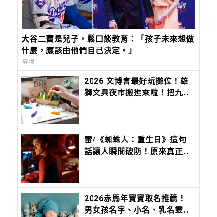
大谷二寶是兒子，鬆口談教育：「孩子未來想做
什麼，應該由他們自己決定。」
專欄
2026 文博會最好玩攤位！雄
獅文具夜市搬進來啦！把九層
塔、香菜、麻油變成香味筆 ，
12 種台味香氣寫進筆尖
雷/《蜘蛛人：重生日》這句
話讓人瞬間破防！原來真正無
堅不摧的，是曾被深愛過的孩
子
2026赤馬年寶寶取名推薦！
男女孩名字、小名、乳名靈感