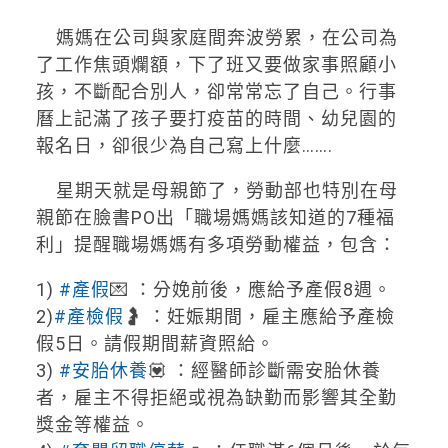
媽媽在公司與家庭間奔波勞累，在公司為
了工作焦頭爛額，下了班又要做家事照顧小
孩，不斷配合別人，卻常常忘了自己。行事
曆上記滿了孩子要打疫苗的時間、幼兒園的
報名日，卻很少為自己寫上什麼…….
星期天就是母親節了，勞動部也特別在母
親節在臉書PO出「職場媽媽該知道的7種福
利」提醒職場媽媽有多項勞動權益，包含：
1)
#產假
💌 ：分娩前後，應給予產假8週。
2)
#產檢假
🤰 ：妊娠期間，雇主應給予產檢
假5日。請假期間薪資照給。
3)
#安胎休養
💟 ：經醫師診斷需安胎休養
者，雇主不得拒絕或視為缺勤而影響其全勤
獎金等權益。