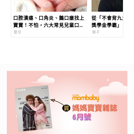
口腔潰瘍、口角炎、鵝口瘡找上
從「不會背九九乘
寶寶！不怕，六大常見兒童口腔
獎學金學霸」：王
症狀一次看懂，教你如何治療及
到最難的事：讓孩
嬰兒
親子
照護！
樣子