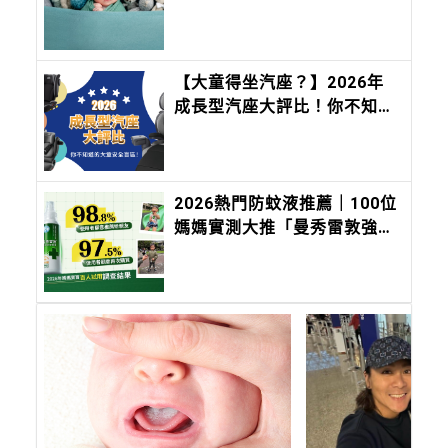
大全，切記不要「這六個」部
首
【大童得坐汽座？】2026年
成長型汽座大評比！你不知道
的大童安全盲區！
2026熱門防蚊液推薦｜100位
媽媽實測大推「曼秀雷敦強效
防蚊噴霧」：長效8小時、防
小黑蚊有感，孩子放電更安
心！