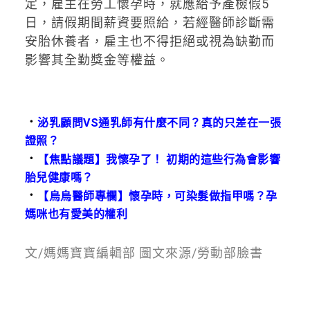
定，雇主在勞工懷孕時，就應給予產檢假5
日，請假期間薪資要照給，若經醫師診斷需
安胎休養者，雇主也不得拒絕或視為缺勤而
影響其全勤獎金等權益。
．
泌乳顧問VS通乳師有什麼不同？真的只差在一張
證照？
．
【焦點議題】我懷孕了！ 初期的這些行為會影響
胎兒健康嗎？
．
【烏烏醫師專欄】懷孕時，可染髮做指甲嗎？孕
媽咪也有愛美的權利
文/媽媽寶寶編輯部 圖文來源/勞動部臉書