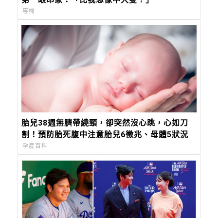
專欄
胎兒38週無臍帶繞頸，卻突然沒心跳，心如刀
割！預防胎死腹中注意胎兒6徵兆、母體5狀況
孕產百科