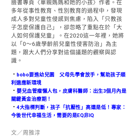
臉書專頁〈單親媽媽和她的小孩〉作者。在
多年從事性教育、性別教育的過程中，發現
成人多對兒童性侵感到焦慮，陷入「只教孩
子怎麼保護自己」，卻忽略了重點在於「大
人如何保護兒童」。在2020這一年裡，她將
以「0～6歲學齡前兒童性侵害防治」為主
題，跟大人們分享對這個議題的觀察與認
識。
．
bobo要進幼兒園 父母先學會放手，幫助孩子順
利適應新環境
．
嬰兒血管瘤懶人包，皮膚科醫師：出生3個月內是
關鍵黃金治療期！
．
4大指標判斷，孩子「抗壓性」高還是低！專家：
今後世代幸福生活，需要的是EQ非IQ
文／周雅淳