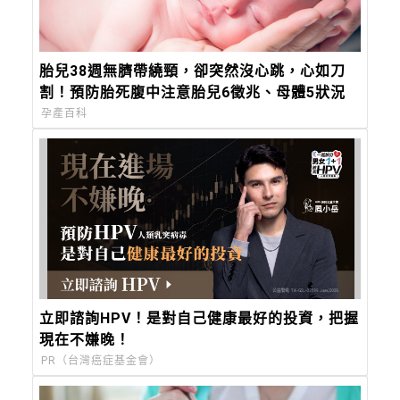
胎兒38週無臍帶繞頸，卻突然沒心跳，心如刀
割！預防胎死腹中注意胎兒6徵兆、母體5狀況
孕產百科
立即諮詢HPV！是對自己健康最好的投資，把握
現在不嫌晚！
PR（台灣癌症基金會）