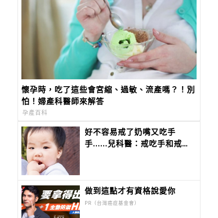
懷孕時，吃了這些會宮縮、過敏、流產嗎？！別
怕！婦產科醫師來解答
孕產百科
好不容易戒了奶嘴又吃手
手......兒科醫：戒吃手和戒奶
嘴不一樣，2歲半前後方法也
不同！
做到這點才有資格說愛你
PR（台灣癌症基金會）