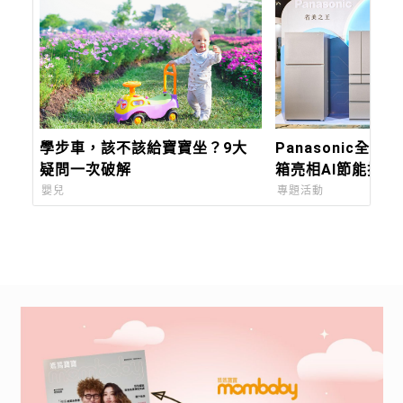
學步車，該不該給寶寶坐？9大
Panasonic全新
疑問一次破解
箱亮相AI節能技術
升級保鮮科技 融
嬰兒
專題活動
打造舒適質感的智