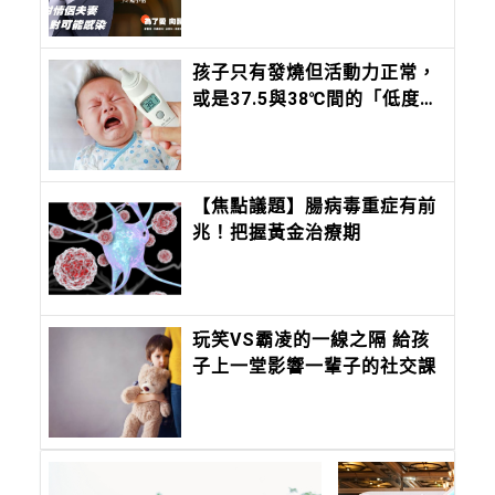
孩子只有發燒但活動力正常，
或是37.5與38℃間的「低度發
燒」，該去看醫師嗎？這時間
內沒退燒，必須就醫
【焦點議題】腸病毒重症有前
兆！把握黃金治療期
玩笑VS霸凌的一線之隔 給孩
子上一堂影響一輩子的社交課