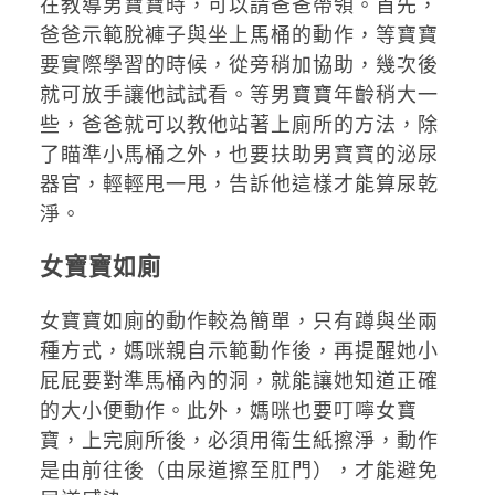
在教導男寶寶時，可以請爸爸帶領。首先，
爸爸示範脫褲子與坐上馬桶的動作，等寶寶
要實際學習的時候，從旁稍加協助，幾次後
就可放手讓他試試看。等男寶寶年齡稍大一
些，爸爸就可以教他站著上廁所的方法，除
了瞄準小馬桶之外，也要扶助男寶寶的泌尿
器官，輕輕甩一甩，告訴他這樣才能算尿乾
淨。
女寶寶如廁
女寶寶如廁的動作較為簡單，只有蹲與坐兩
種方式，媽咪親自示範動作後，再提醒她小
屁屁要對準馬桶內的洞，就能讓她知道正確
的大小便動作。此外，媽咪也要叮嚀女寶
寶，上完廁所後，必須用衛生紙擦淨，動作
是由前往後（由尿道擦至肛門），才能避免