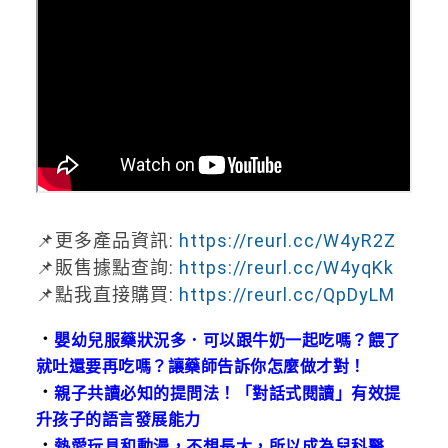
📌
更多產品資訊
:
https://reurl.cc/W4yR2Z
📌
販售據點查詢
:
https://reurl.cc/W4yqKk
📌
點我直接購買
:
https://reurl.cc/QpDyLM
．
嬰幼兒服藥狀況多．可以跟牛奶一起吃嗎？餵了
就吐還要再吃嗎？讓藥師告訴你怎麼做才對！
．
親子共讀必知的提問法！「對話式閱讀」有效提
升孩子的語言發展能力
．
熱愛玩具和動漫，不想長大，所以成為兒科醫