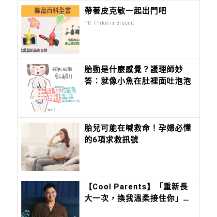
帶著皮克敏一起出門吧
PR（Pikmin Bloom）
胎動是什麼感覺？護理師妙
答：就像小魚在肚裡面吐泡泡
胎兒可能在喊救命！孕婦必懂
的6項求救訊號
【Cool Parents】「重新長
大一次，換我溫柔接住你」甜
約翰 Sweet john主唱浚瑋：