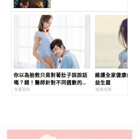
Pixsee 陪我築起兒子的移動
城堡
你以為胎教只是對著肚子說說話
維護全家健康的Wa
嗎？錯！醫師針對不同週數的胎
益生菌
兒，給出不同的胎教，顛覆你對
孕產百科
試用大隊
胎教的觀念