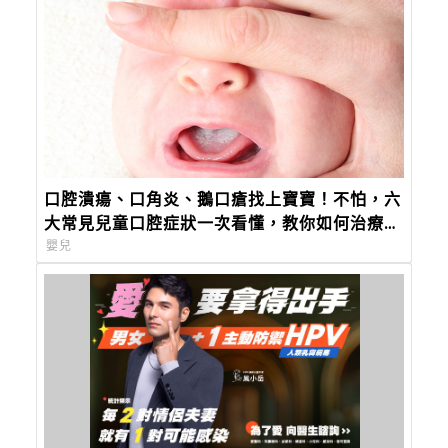
口腔潰瘍、口角炎、鵝口瘡找上寶寶！不怕，六
大常見兒童口腔症狀一次看懂，教你如何治療及
照護！
嬰兒