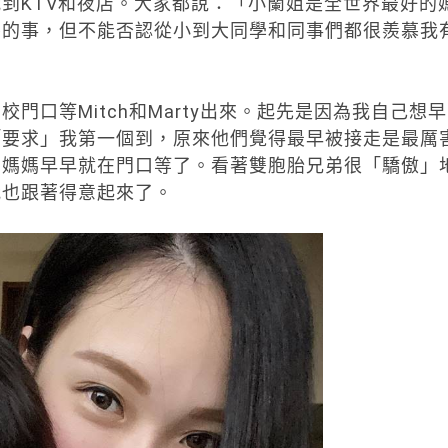
到KTV和夜店。大家都說：「小蘭姐是全世界最好的
謬的事，但不能否認從小到大同學和同事們都很羨慕我
門口等Mitch和Marty出來。起先是因為我自己想早
「要求」我第一個到，原來他們覺得最早被接走是最厲
的媽媽早早就在門口等了。看著雙胞胎兄弟很「驕傲」
我也跟著得意起來了。