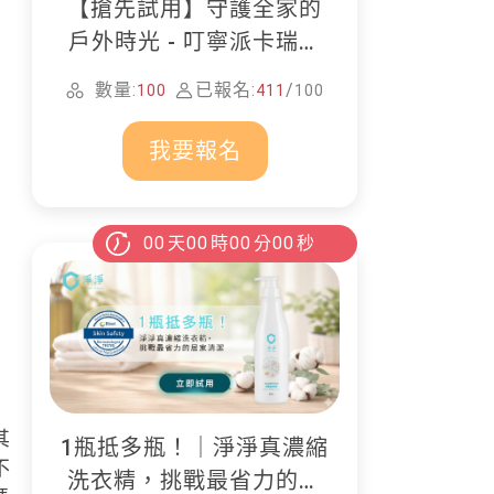
【搶先試用】守護全家的
戶外時光 - 叮寧派卡瑞丁
防蚊液
數量:
已報名:
/
100
411
100
我要報名
00
天
00
時
00
分
00
秒
其
1瓶抵多瓶！｜淨淨真濃縮
不
洗衣精，挑戰最省力的居