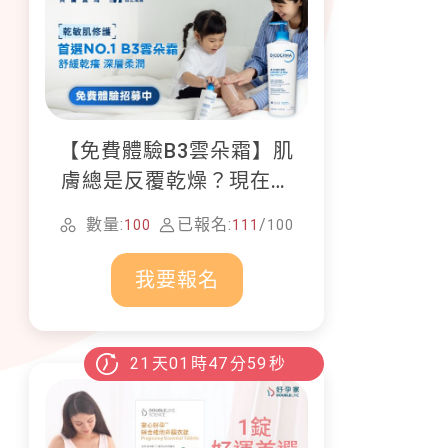
【免費體驗B3雲朵霜】肌
膚總是反覆乾燥？現在就
加入貝膚黛瑪修護體驗計
數量:
已報名:
/
100
111
100
畫！
我要報名
21
天
01
時
47
分
58
秒