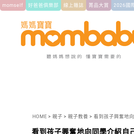
momself
好爸爸俱樂部
線上雜誌
菁品大賞
2026
HOME
>
親子
>
親子教養
>
看到孩子興奮地向
看到孩子興奮地向同學介紹自