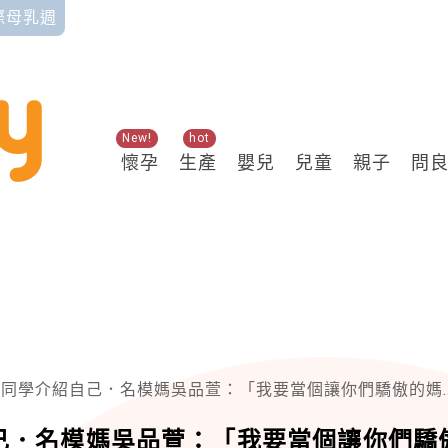
國際母乳週
New!
hot
懷孕
生產
嬰兒
兒童
親子
問
同學介紹自己．名模媽吳品萱：「我要當個讓你們驕傲的媽媽！」
己．名模媽吳品萱：「我要當個讓你們驕