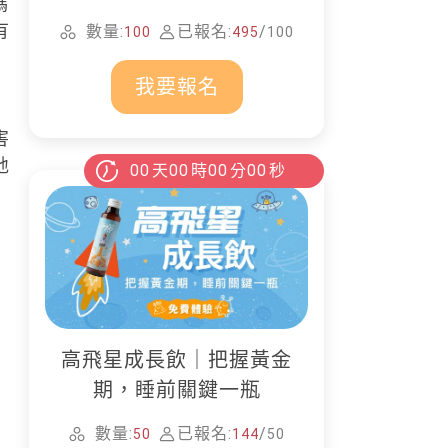
媽
家清潔
有
數量:
已報名:
/
100
495
100
我要報名
害
地
00
天
00
時
00
分
00
秒
高飛星成長飲｜把握黃金
期，睡前關鍵一瓶
數量:
已報名:
/
50
144
50