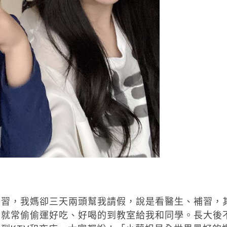
自習，我媽卻三天兩頭幫我請假，說是看醫生、補習，
媽就常偷偷運好吃、好喝的到教室給我和同學。長大後