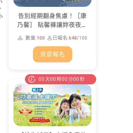
六
，
告別經期翻身焦慮！［康
小
乃馨］ 貼馨褲讓妳夜夜好
眠
數量:
已報名:
/
100
648
100
我要報名
00
天
00
時
00
分
00
秒