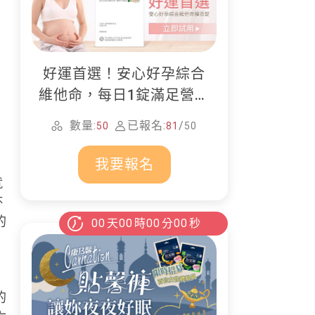
好運首選！安心好孕綜合
維他命，每日1錠滿足營養
所需
數量:
已報名:
/
50
81
50
我要報名
就
杯
的
00
天
00
時
00
分
00
秒
的