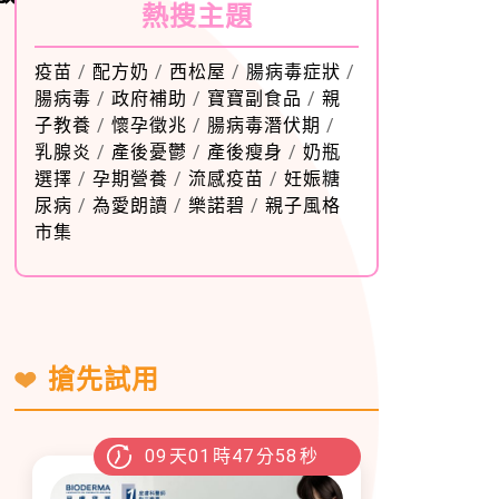
熱搜主題
疫苗
/
配方奶
/
西松屋
/
腸病毒症狀
/
腸病毒
/
政府補助
/
寶寶副食品
/
親
子教養
/
懷孕徵兆
/
腸病毒潛伏期
/
乳腺炎
/
產後憂鬱
/
產後瘦身
/
奶瓶
選擇
/
孕期營養
/
流感疫苗
/
妊娠糖
尿病
/
為愛朗讀
/
樂諾碧
/
親子風格
市集
搶先試用
09
天
01
時
47
分
57
秒