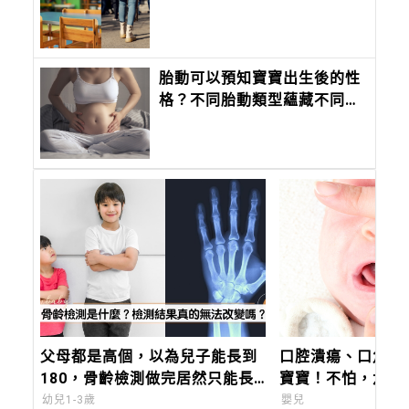
班別
胎動可以預知寶寶出生後的性
格？不同胎動類型蘊藏不同性
格的寶寶
父母都是高個，以為兒子能長到
口腔潰瘍、口角炎
180，骨齡檢測做完居然只能長
寶寶！不怕，六大
到165！崩潰媽：「骨齡檢測結
症狀一次看懂，教
幼兒1-3歲
嬰兒