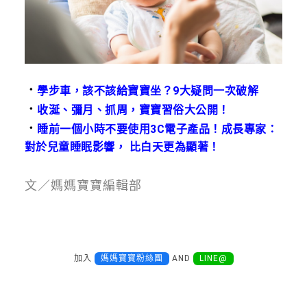
．
學步車，該不該給寶寶坐？9大疑問一次破解
．
收涎、彌月、抓周，寶寶習俗大公開！
．
睡前一個小時不要使用3C電子產品！成長專家：
對於兒童睡眠影響， 比白天更為顯著！
文／媽媽寶寶編輯部
加入
媽媽寶寶粉絲團
AND
LINE@