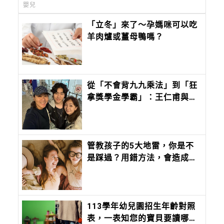
嬰兒
「立冬」來了～孕媽咪可以吃
羊肉爐或薑母鴨嗎？
從「不會背九九乘法」到「狂
拿獎學金學霸」：王仁甫與季
芹做到最難的事：讓孩子長成
自己的樣子
管教孩子的5大地雷，你是不
是踩過？用錯方法，會造成孩
子耳背、教不動的個性
113學年幼兒園招生年齡對照
表，一表知您的寶貝要讀哪個