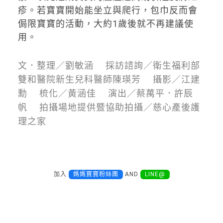
疹。若寶寶開始能坐立與爬行，包巾反而會
侷限寶寶的活動，大約1歲後就不再建議使
用。
文．整理／劉敏涵 採訪諮詢／衛生福利部
雙和醫院新生兒科醫師陳瑛芳 攝影／江建
勳 梳化／黃涵佳 演出／蔡萬平．許辰
帆 拍攝場地提供暨協助拍攝／慈心產後護
理之家
加入
媽媽寶寶粉絲團
AND
LINE@