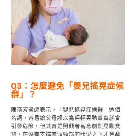
Q3：怎麼避免
「
嬰兒搖晃症候
群
」
？
陳瑛芳醫師表示，「嬰兒搖晃症候群」這個
名詞，容易讓父母誤以為輕輕晃動寶寶就會
引發危險，但其實是照顧者蓄意劇烈晃動寶
寶，在沒有支撐其頭頸部的狀況之下才會產