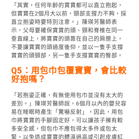
「其實，任何年齡的寶寶都可以直立抱起，
但寶寶在2個月大以前，頸部支撐力不夠，採
直立抱姿時要特別注意。」陳瑛芳醫師表
示，父母要確保寶寶的頭、頸和脊椎在同一
垂直線上，將寶寶的頭靠在自己的肩膀上，
不要讓寶寶的頭過度後仰，並以一隻手支撐
寶寶的頭頸部，另一隻手支撐寶寶的臀部。
Q5：用包巾包覆寶寶，會比較
好抱嗎？
「若抱姿正確，有無使用包巾並沒有太大的
差別。」陳瑛芳醫師說，6個月以內的嬰兒容
易在睡眠時產生「驚嚇反射」，因此，用包
巾將寶寶的手腳固定好，可以讓孩子擁有較
多安全感，但包巾不應包得太多件或包太
緊，以免造成寶寶的體溫過高或引起皮膚紅