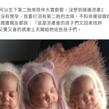
希望可以生下第二胎來陪伴大寶叡叡，沒想到接連流產2
果沒有懷孕，就要打消有第二胎的念頭，不料命運卻跟
，週遭親友都說：「這是流產後的孩子們又回來找妳
，又驚又喜的感謝上天賜給她這些孩子們。