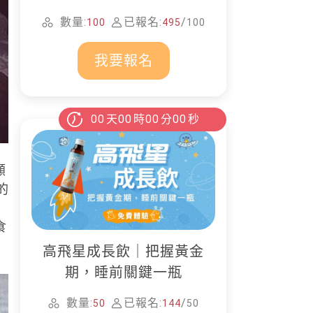
家清潔
數量:
已報名:
/
100
495
100
我要報名
00
天
00
時
00
分
00
秒
顧
的
，
食
高飛星成長飲｜把握黃金
期，睡前關鍵一瓶
數量:
已報名:
/
50
144
50