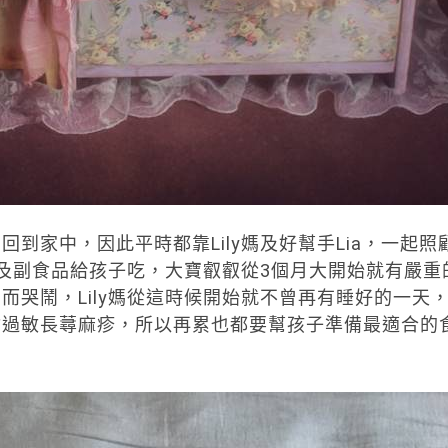
到家中，因此平時都靠Lily媽及好幫手Lia，一起照
及副食品給孩子吃，大寶叡叡從3個月大開始就有嚴重
而哭鬧，Lily媽從這時候開始就不曾再有睡好的一天
會過敏長蕁麻疹，所以再累也都要幫孩子準備最適合的