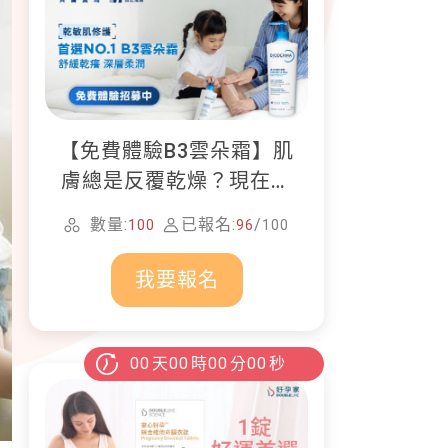
【免費體驗B3雲朵霜】肌
膚總是反覆乾燥？現在就
加入貝膚黛瑪修護體驗計
數量:
已報名:
/
100
96
100
畫！
我要報名
00
天
00
時
00
分
00
秒