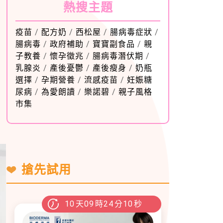
熱搜主題
疫苗
/
配方奶
/
西松屋
/
腸病毒症狀
/
腸病毒
/
政府補助
/
寶寶副食品
/
親
子教養
/
懷孕徵兆
/
腸病毒潛伏期
/
乳腺炎
/
產後憂鬱
/
產後瘦身
/
奶瓶
選擇
/
孕期營養
/
流感疫苗
/
妊娠糖
尿病
/
為愛朗讀
/
樂諾碧
/
親子風格
市集
搶先試用
10
天
09
時
24
分
08
秒