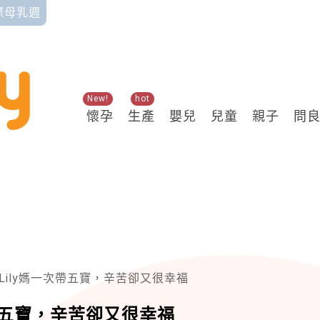
國際母乳週
New!
hot
懷孕
生產
嬰兒
兒童
親子
問
Lily媽一次帶五寶，辛苦卻又很幸福
次帶五寶，辛苦卻又很幸福