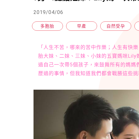
2019/04/06
多胞胎
早產
自然受孕
「人生不苦，哪來的苦中作樂；人生有快樂
胎大妹、二妹、三妹、小妹的五寶媽咪Lil
過自己一次帶5個孩子，來鼓舞所有的媽媽
歷過的事情，但我知道我們都會戰勝這些挑