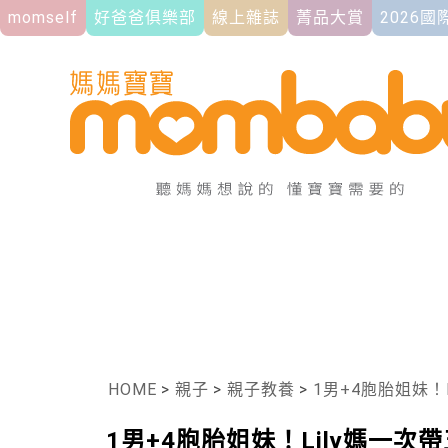
momself
好爸爸俱樂部
線上雜誌
菁品大賞
2026
HOME
>
親子
>
親子教養
>
1男+4胞胎姐妹！
1男+4胞胎姐妹！Lily媽一