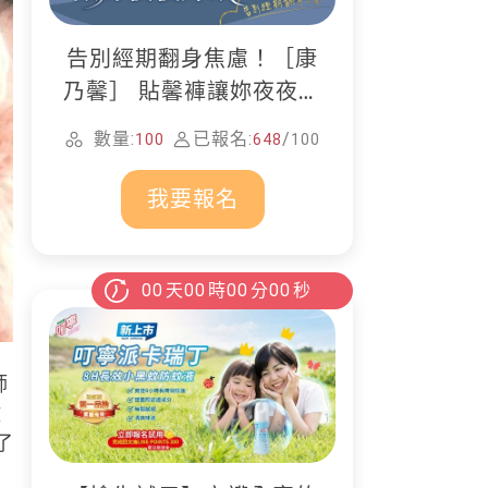
告別經期翻身焦慮！［康
乃馨］ 貼馨褲讓妳夜夜好
眠
數量:
已報名:
/
100
648
100
我要報名
00
天
00
時
00
分
00
秒
師
撒
了