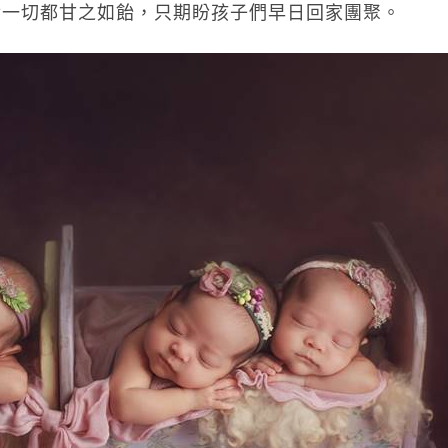
對一切都甘之如飴，只期盼孩子們早日回家團聚。