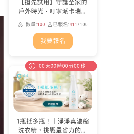
【搶先試用】守護全家的
戶外時光 - 叮寧派卡瑞丁
防蚊液
數量:
已報名:
/
100
411
100
我要報名
00
天
00
時
00
分
00
秒
1瓶抵多瓶！｜淨淨真濃縮
洗衣精，挑戰最省力的居