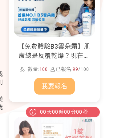
【免費體驗B3雲朵霜】肌
膚總是反覆乾燥？現在就
加入貝膚黛瑪修護體驗計
數量:
已報名:
/
100
99
100
畫！
我
到
我要報名
變
我
00
天
00
時
00
分
00
秒