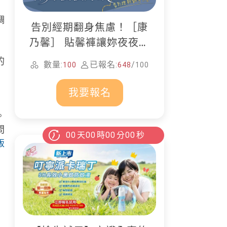
調
告別經期翻身焦慮！［康
乃馨］ 貼馨褲讓妳夜夜好
眠
的
數量:
已報名:
/
100
648
100
我要報名
。
問
00
天
00
時
00
分
00
秒
飯