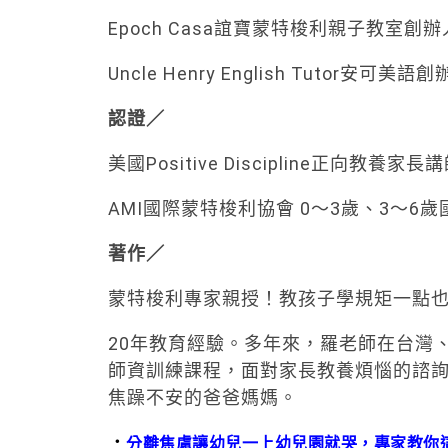
Epoch Casa誼寶蒙特梭利親子教室創辦
Uncle Henry English Tutor安可美語
認證／
美國Positive Discipline正向教養
AMI國際蒙特梭利協會 0～3歲、3～6
著作／
蒙特梭利專家親授！教孩子學規矩一點
20年教育經驗。多年來，羅老師在台灣
師資訓練課程，面對家長教養煩惱的諮
焦躁不安的爸爸媽媽。
．
分離焦慮讓幼兒一上幼兒園就哭，專家教你