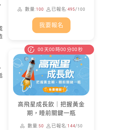
家清潔
，
數量:
已報名:
/
100
495
100
我要報名
成
造
00
天
00
時
00
分
00
秒
、
話
高飛星成長飲｜把握黃金
期，睡前關鍵一瓶
數量:
已報名:
/
50
144
50