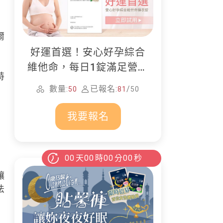
爾
好運首選！安心好孕綜合
維他命，每日1錠滿足營養
特
所需
數量:
已報名:
/
50
81
50
我要報名
00
天
00
時
00
分
00
秒
讓
法