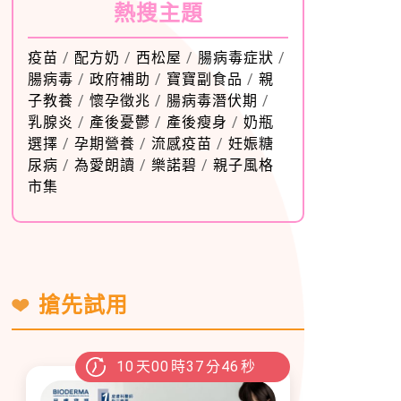
熱搜主題
疫苗
/
配方奶
/
西松屋
/
腸病毒症狀
/
腸病毒
/
政府補助
/
寶寶副食品
/
親
子教養
/
懷孕徵兆
/
腸病毒潛伏期
/
乳腺炎
/
產後憂鬱
/
產後瘦身
/
奶瓶
選擇
/
孕期營養
/
流感疫苗
/
妊娠糖
尿病
/
為愛朗讀
/
樂諾碧
/
親子風格
市集
搶先試用
10
天
00
時
37
分
44
秒