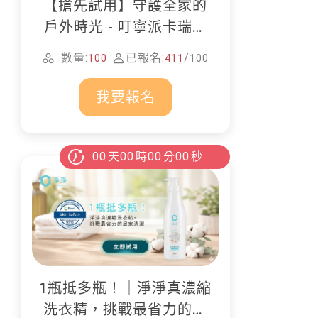
【搶先試用】守護全家的
戶外時光 - 叮寧派卡瑞丁
防蚊液
數量:
已報名:
/
100
411
100
我要報名
00
天
00
時
00
分
00
秒
1瓶抵多瓶！｜淨淨真濃縮
洗衣精，挑戰最省力的居