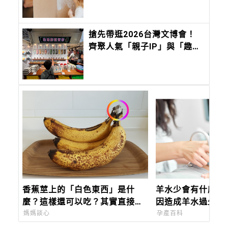
麼？爸爸的答案會是：
「妳。」
搶先帶逛2026台灣文博會！
齊聚人氣「親子IP」與「趣味
文創」，會讓孩子快樂到瘋
掉！
香蕉莖上的「白色東西」是什
羊水少會有什麼問
麼？這樣還可以吃？其實直接放
因造成羊水過少，
桌上很NG！建議這樣放，延長保
供警覺
媽媽談心
孕產百科
存期限！