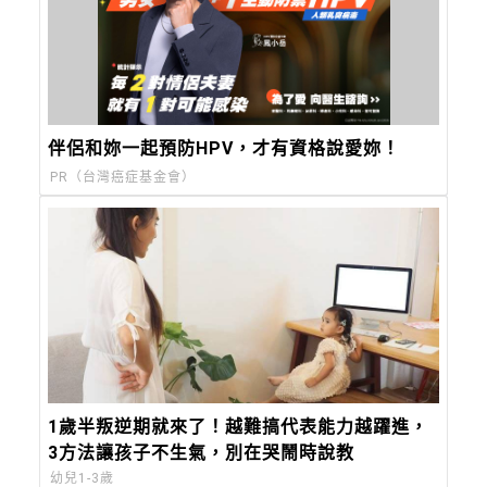
伴侶和妳一起預防HPV，才有資格說愛妳！
PR（台灣癌症基金會）
1歲半叛逆期就來了！越難搞代表能力越躍進，
3方法讓孩子不生氣，別在哭鬧時說教
幼兒1-3歲