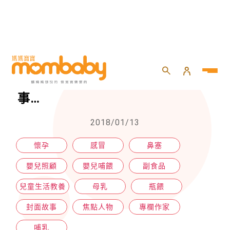
HOME
>
生產
>
哺乳
>
【焦點議題】孕期感冒要注意這些事…
【焦點議題】孕期感冒要注意這些
事…
2018/01/13
懷孕
感冒
鼻塞
嬰兒照顧
嬰兒哺餵
副食品
兒童生活教養
母乳
瓶餵
封面故事
焦點人物
專欄作家
哺乳