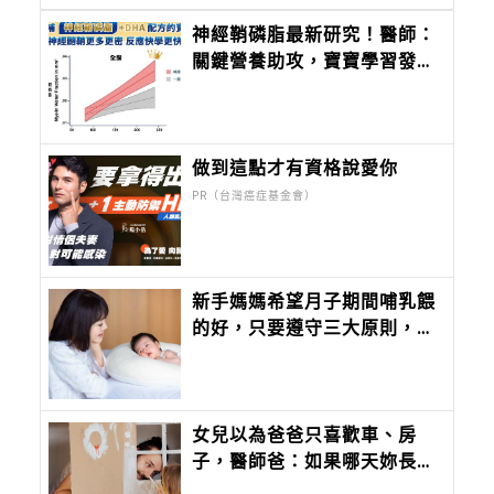
神經鞘磷脂最新研究！醫師：
關鍵營養助攻，寶寶學習發展
顯著提升
做到這點才有資格說愛你
PR（台灣癌症基金會）
新手媽媽希望月子期間哺乳餵
的好，只要遵守三大原則，減
輕壓力沒煩惱
女兒以為爸爸只喜歡車、房
子，醫師爸：如果哪天妳長大
了，也想知道爸爸到底喜歡什