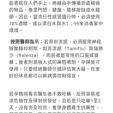
能寄居在人們手上，再藉由手傳播到處摸過
的物品，像是門把、鍵盤、電梯按鈕或水龍
頭，因此，當流行性感冒盛行時，必須使用
70%酒精，或以漂白水與水1：99來消毒家中
環境。
‧按照醫師指示：
若得到流感，必須服用神經
胺酸酶抑制劑，如克流感（Tamiflu）與瑞樂
沙（Relenza），而前者是常用的口服感冒
藥；後者則是吸入式的鼻腔噴劑，孕婦皆可
使用，只要經過醫師仔細評估無大礙，在家
好好休息都可以將病情控制得宜。
若孕媽咪看完醫生後不敢吃藥，反而容易增
添危險性及得到併發症，且若是只吃藥1至2
天，沒有完全吃完，會使身體產生抗藥性，