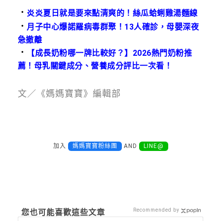
．
炎炎夏日就是要來點清爽的！絲瓜蛤蜊雞湯麵線
．
月子中心爆諾羅病毒群聚！13人確診，母嬰深夜
急撤離
．
【成長奶粉哪一牌比較好？】2026熱門奶粉推
薦！母乳關鍵成分、營養成分評比一次看！
文／《媽媽寶寶》編輯部
加入
媽媽寶寶粉絲團
AND
LINE@
Recommended by
您也可能喜歡這些文章