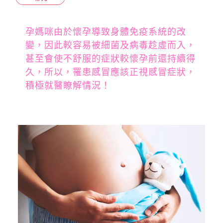
孕媽咪由於懷孕導致身體免疫系統的改
變，因此較容易被細菌及病毒趁虛而入，
甚至會使不舒服的症狀較懷孕前還持續得
久，所以，罹患感冒應該正視感冒症狀，
積極就醫瞭解情況！