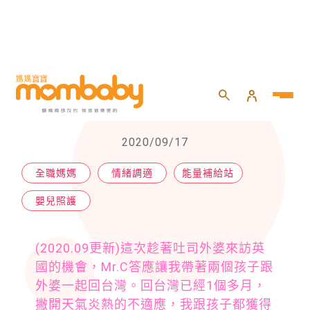
HOME
>
嬰兒
>
嬰兒照護
>
拋開標籤，給自己放個假吧！
拋開標籤，給自己放個假吧！
2020/09/17
全職媽媽
情緒調適
能量補給站
嬰兒照護
(2020.09更新)這次趁著吐司外婆來訪英
國的機會，Mr.C答應讓我帶著兩個孩子跟
外婆一起回台灣。回台灣已經1個多月，
撇開天氣炎熱的不適應，我跟孩子都獲得