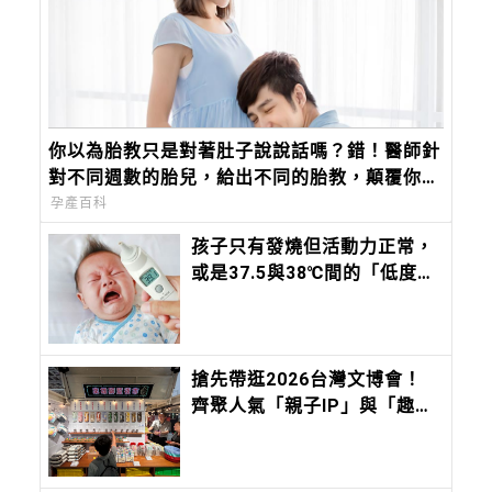
你以為胎教只是對著肚子說說話嗎？錯！醫師針
對不同週數的胎兒，給出不同的胎教，顛覆你對
胎教的觀念
孕產百科
孩子只有發燒但活動力正常，
或是37.5與38℃間的「低度發
燒」，該去看醫師嗎？這時間
內沒退燒，必須就醫
搶先帶逛2026台灣文博會！
齊聚人氣「親子IP」與「趣味
文創」，會讓孩子快樂到瘋
掉！