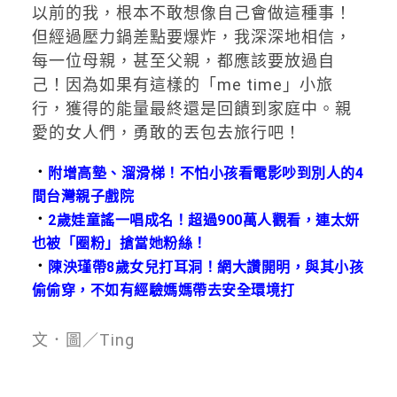
以前的我，根本不敢想像自己會做這種事！
但經過壓力鍋差點要爆炸，我深深地相信，
每一位母親，甚至父親，都應該要放過自
己！因為如果有這樣的「me time」小旅
行，獲得的能量最終還是回饋到家庭中。親
愛的女人們，勇敢的丟包去旅行吧！
．
附增高墊、溜滑梯！不怕小孩看電影吵到別人的4
間台灣親子戲院
．
2歲娃童謠一唱成名！超過900萬人觀看，連太妍
也被「圈粉」搶當她粉絲！
．
陳泱瑾帶8歲女兒打耳洞！網大讚開明，與其小孩
偷偷穿，不如有經驗媽媽帶去安全環境打
文．圖／Ting