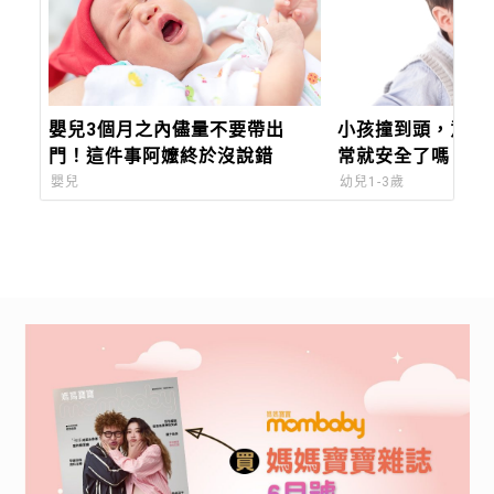
嬰兒3個月之內儘量不要帶出
小孩撞到頭，意識
門！這件事阿嬤終於沒說錯
常就安全了嗎？有
注意！
嬰兒
幼兒1-3歲