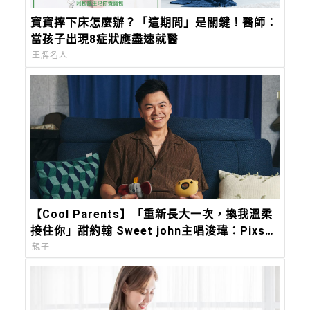
寶寶摔下床怎麼辦？「這期間」是關鍵！醫師：
當孩子出現8症狀應盡速就醫
王牌名人
【Cool Parents】「重新長大一次，換我溫柔
接住你」甜約翰 Sweet john主唱浚瑋：Pixsee
陪我築起兒子的移動城堡
親子