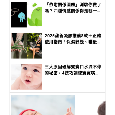
「依附關係圖鑑」測驗你做了
嗎？四種情感關係你是哪一
種？經常「搞消失」竟然是這
一型
2025蘆薈凝膠推薦8款＋正確
使用指南！保濕舒緩、曬後修
護一次搞懂
三大原因破解寶寶口水流不停
的秘密，4技巧訓練寶寶嘴巴
不再「漏水」