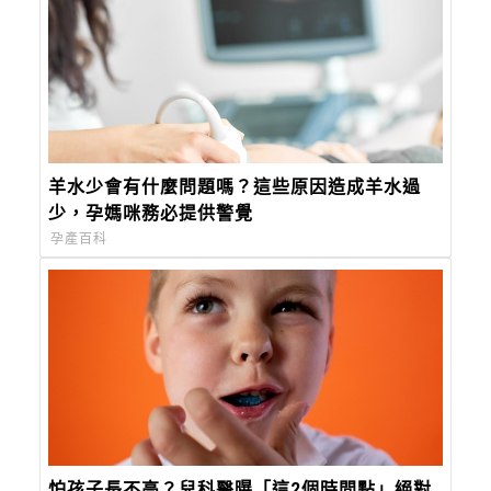
羊水少會有什麼問題嗎？這些原因造成羊水過
少，孕媽咪務必提供警覺
孕產百科
怕孩子長不高？兒科醫曝「這2個時間點」絕對