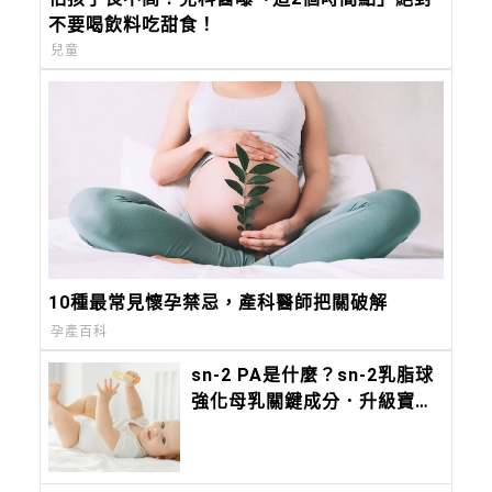
不要喝飲料吃甜食！
兒童
10種最常見懷孕禁忌，產科醫師把關破解
孕產百科
sn-2 PA是什麼？sn-2乳脂球
強化母乳關鍵成分．升級寶寶
保護力！