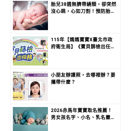
胎兒38週無臍帶繞頸，卻突然
沒心跳，心如刀割！預防胎死
腹中注意胎兒6徵兆、母體5狀
況
115年【媽媽寶寶X臺北市政
府衛生局】《寶貝篩檢出任
務》系列活動
小朋友辦護照，去哪裡辦？要
攜帶什麼？
2026赤馬年寶寶取名推薦！
男女孩名字、小名、乳名靈感
大全，切記不要「這六個」部