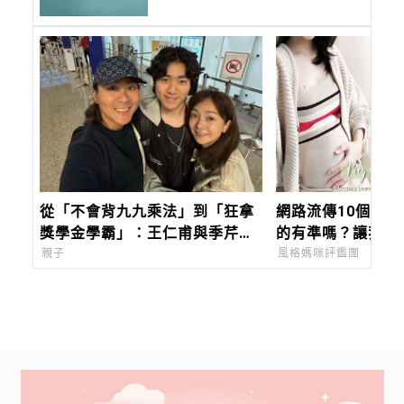
首
從「不會背九九乘法」到「狂拿
網路流傳10個懷
獎學金學霸」：王仁甫與季芹做
的有準嗎？讓我來
到最難的事：讓孩子長成自己的
吧！
親子
風格媽咪評鑑團
樣子