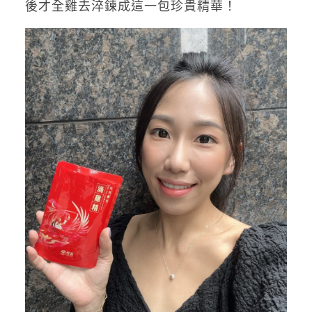
後才全雞去淬鍊成這一包珍貴精華！