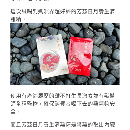
這次試喝到媽咪界超好評的芳茲日月養生滴
雞精，
使用有產銷履歷的雞不打生長激素並有獸醫
師全程監控，確保消費者喝下去的雞精夠安
全，
而且芳茲日月養生滴雞精是將雞的取出內臟