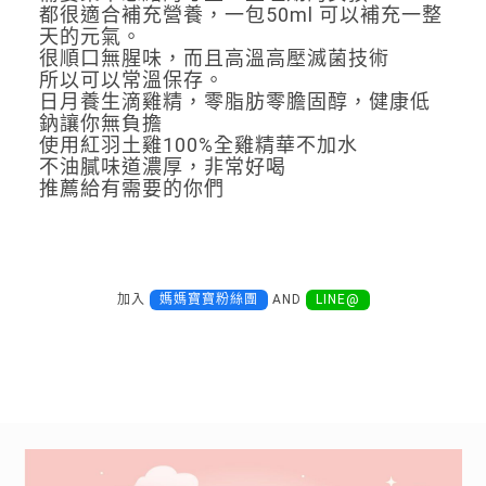
都很適合補充營養，一包50ml 可以補充一整
天的元氣。
很順口無腥味，而且高溫高壓滅菌技術
所以可以常溫保存。
日月養生滴雞精，零脂肪零膽固醇，健康低
鈉讓你無負擔
使用紅羽土雞100%全雞精華不加水
不油膩味道濃厚，非常好喝
推薦給有需要的你們
加入
媽媽寶寶粉絲團
AND
LINE@