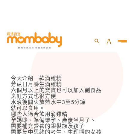
HOME
>
試用大隊
>
開箱-芳茲日月養生滴雞精
開箱-芳茲日月養生滴雞精
今天介紹一款滴雞精
芳茲日月養生滴雞精
六個月以上的寶寶也可以加入副食品
烹飪方式也很方便
水滾後關火放熱水中3至5分鐘
就可以食用。
哪些人適合飲用滴雞精
孕媽咪、準備懷孕、產後坐月子、
需要補充營養的銀髮族及孩子
需要集中思緒的考生、生理期的女孩