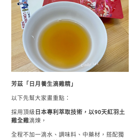
芳茲「日月養生滴雞精」
以下先幫大家畫重點：
採用頂級
日本專利萃取技術，以90天紅羽土
雞全雞
滴煉，
全程不加一滴水、調味料、中藥材，搭配獨