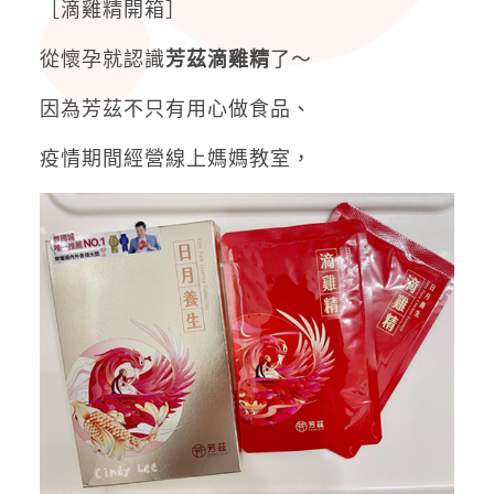
［滴雞精開箱］
從懷孕就認識
芳茲滴雞精
了～
因為芳茲不只有用心做食品、
疫情期間經營線上媽媽教室，