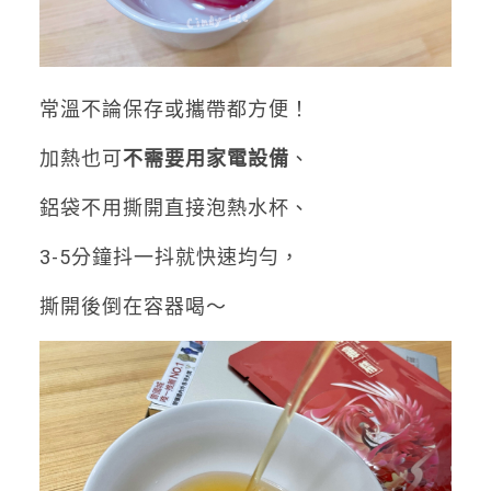
常溫
不論保存或攜帶
都方便
！
加熱也可
不需要用家電設備
、
鋁袋
不用撕開
直接泡熱水杯、
3-5分鐘抖一抖就快速均勻，
撕開後倒在容器喝～