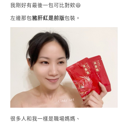
我剛好有最後一包可比對欸
😆
左邊那包
豬肝紅是前版
包裝
。
很多人和我一樣是職場媽媽、