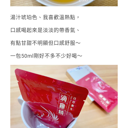
湯汁
琥珀色
、我喜歡溫熱點，
口感喝起來是淡淡的帶香氣、
有點甘甜不明顯但口感舒服～
一包50ml剛好不多不少好喝～