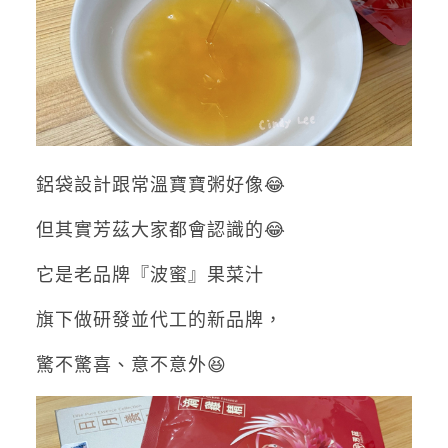
鋁袋設計跟常溫寶寶粥好像
😂
但其實
芳茲
大家都會認識的
😂
它是老品牌『
波蜜
』果菜汁
旗下
做研發並代工的新品牌，
驚不驚喜、意不意外
😆