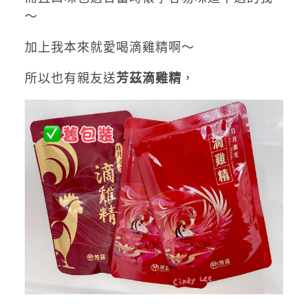
～
加上我本來就愛喝滴雞精啊～
所以也有親友送
芳茲滴雞精
，