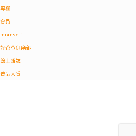
專欄
會員
momself
好爸爸俱樂部
線上雜誌
菁品大賞