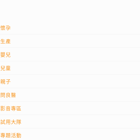
懷孕
生產
嬰兒
兒童
親子
問良醫
影音專區
試用大隊
專題活動