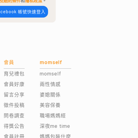
及細則條件
和
隱私政策
。
acebook 帳號快速登入
會員
momself
育兒禮包
momself
會員好康
兩性情感
留言分享
婆媳關係
徵件投稿
美容保養
問卷調查
職場媽媽經
得獎公告
深夜me time
會員註冊
媽媽包裝什麼