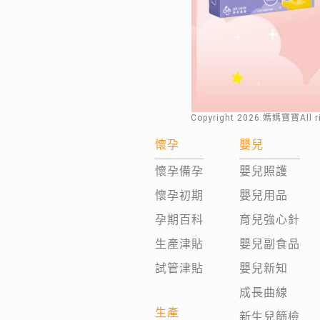
Copyright
2026
.媽媽寶寶All 
懷孕
嬰兒
懷孕備孕
嬰兒照護
懷孕初期
嬰兒用品
孕期百科
育兒強心針
生產津貼
嬰兒副食品
試管津貼
嬰兒新知
成長曲線
生產
新生兒篩檢