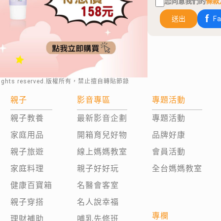
您同意我們的
條款
送出
F
rights reserved.版權所有，禁止擅自轉貼節錄
親子
影音專區
專題活動
親子教養
最新影音企劃
專題活動
家庭用品
開箱育兒好物
品牌好康
親子旅遊
線上媽媽教室
會員活動
家庭料理
親子好好玩
全台媽媽教室
健康百寶箱
名醫會客室
親子穿搭
名人說幸福
專欄
理財補助
哺乳先修班