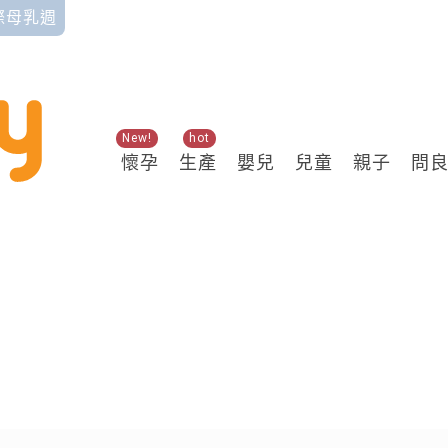
國際母乳週
New!
hot
懷孕
生產
嬰兒
兒童
親子
問
關鍵熱搜