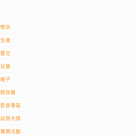
懷孕
生產
嬰兒
兒童
親子
問良醫
影音專區
試用大隊
專題活動