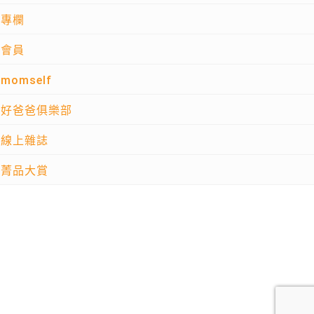
專欄
會員
momself
好爸爸俱樂部
線上雜誌
菁品大賞