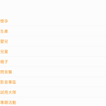
懷孕
生產
嬰兒
兒童
親子
問良醫
影音專區
試用大隊
專題活動