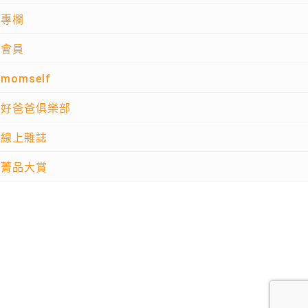
專欄
會員
momself
好爸爸俱樂部
線上雜誌
菁品大賞