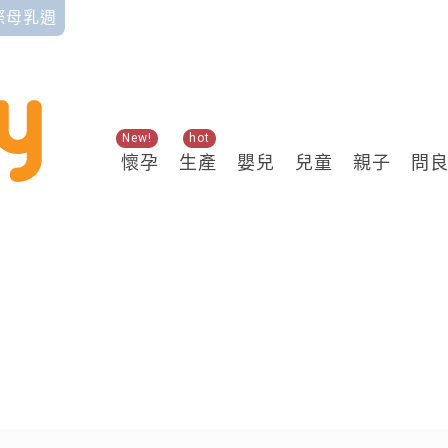
國際母乳週
New!
hot
懷孕
生產
嬰兒
兒童
親子
問
關鍵熱搜