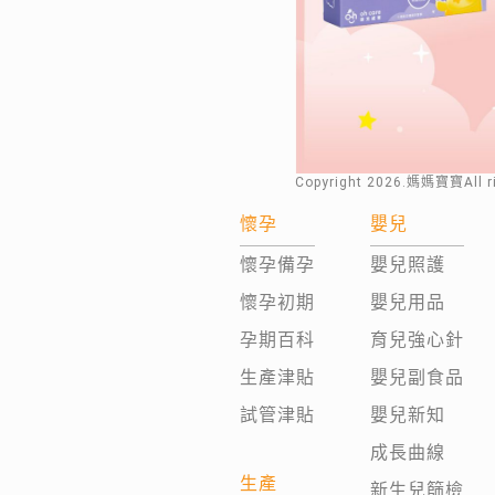
Copyright
2026
.媽媽寶寶All 
懷孕
嬰兒
懷孕備孕
嬰兒照護
懷孕初期
嬰兒用品
孕期百科
育兒強心針
生產津貼
嬰兒副食品
試管津貼
嬰兒新知
成長曲線
生產
新生兒篩檢