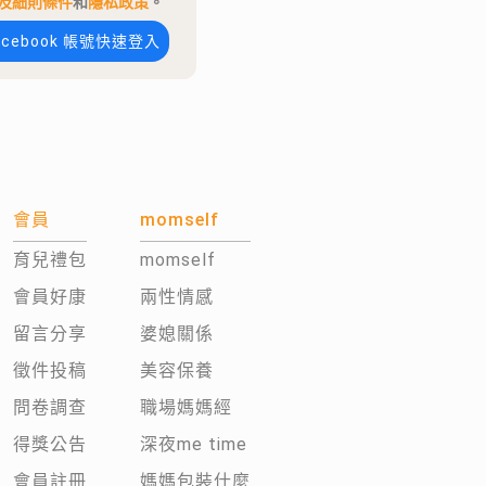
及細則條件
和
隱私政策
。
acebook 帳號快速登入
會員
momself
育兒禮包
momself
會員好康
兩性情感
留言分享
婆媳關係
徵件投稿
美容保養
問卷調查
職場媽媽經
得獎公告
深夜me time
會員註冊
媽媽包裝什麼