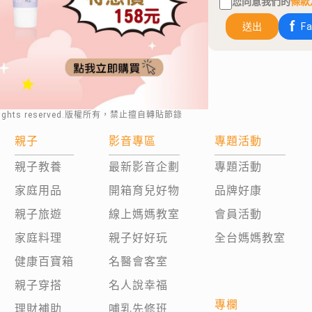
您同意我們的
條款
送出
F
rights reserved.版權所有，禁止擅自轉貼節錄
親子
影音專區
專題活動
親子教養
最新影音企劃
專題活動
家庭用品
開箱育兒好物
品牌好康
親子旅遊
線上媽媽教室
會員活動
家庭料理
親子好好玩
全台媽媽教室
健康百寶箱
名醫會客室
親子穿搭
名人說幸福
專欄
理財補助
哺乳先修班