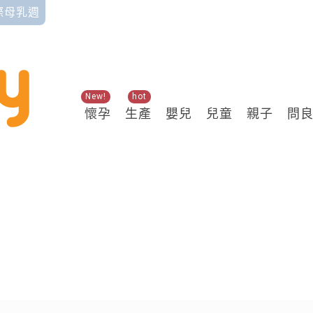
國際母乳週
New!
hot
懷孕
生產
嬰兒
兒童
親子
問
關鍵熱搜