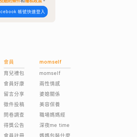
及細則條件
和
隱私政策
。
acebook 帳號快速登入
會員
momself
育兒禮包
momself
會員好康
兩性情感
留言分享
婆媳關係
徵件投稿
美容保養
問卷調查
職場媽媽經
得獎公告
深夜me time
會員註冊
媽媽包裝什麼