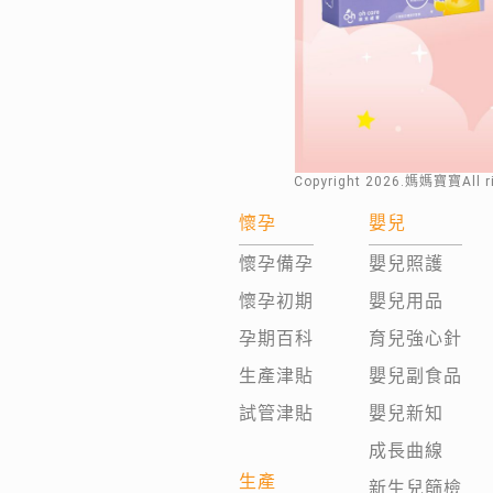
Copyright
2026
.媽媽寶寶All 
懷孕
嬰兒
懷孕備孕
嬰兒照護
懷孕初期
嬰兒用品
孕期百科
育兒強心針
生產津貼
嬰兒副食品
試管津貼
嬰兒新知
成長曲線
生產
新生兒篩檢