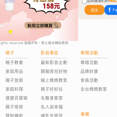
您同意我們的
條款
送出
F
rights reserved.版權所有，禁止擅自轉貼節錄
親子
影音專區
專題活動
親子教養
最新影音企劃
專題活動
家庭用品
開箱育兒好物
品牌好康
親子旅遊
線上媽媽教室
會員活動
家庭料理
親子好好玩
全台媽媽教室
健康百寶箱
名醫會客室
親子穿搭
名人說幸福
專欄
理財補助
哺乳先修班