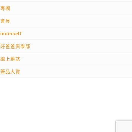
專欄
會員
momself
好爸爸俱樂部
線上雜誌
菁品大賞