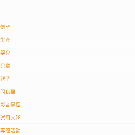
懷孕
生產
嬰兒
兒童
親子
問良醫
影音專區
試用大隊
專題活動