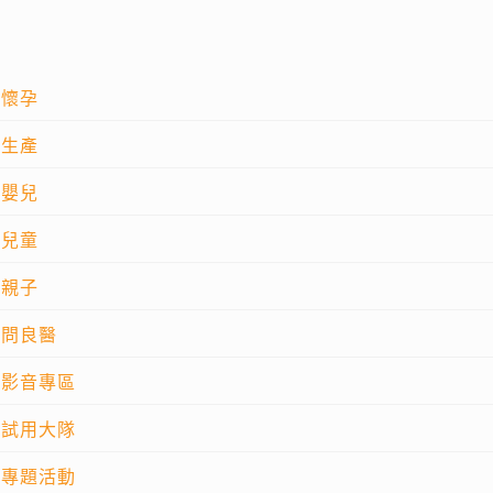
懷孕
生產
嬰兒
兒童
親子
問良醫
影音專區
試用大隊
專題活動