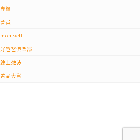
專欄
會員
momself
好爸爸俱樂部
線上雜誌
菁品大賞