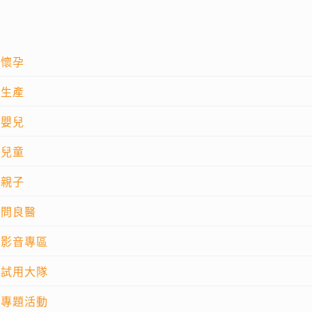
懷孕
生產
嬰兒
兒童
親子
問良醫
影音專區
試用大隊
專題活動