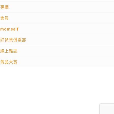
專欄
會員
momself
好爸爸俱樂部
線上雜誌
菁品大賞