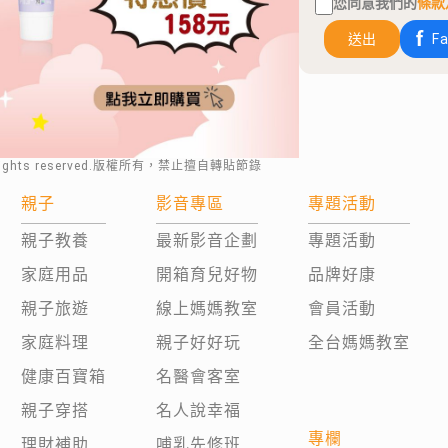
您同意我們的
條款
送出
F
rights reserved.版權所有，禁止擅自轉貼節錄
親子
影音專區
專題活動
親子教養
最新影音企劃
專題活動
家庭用品
開箱育兒好物
品牌好康
親子旅遊
線上媽媽教室
會員活動
家庭料理
親子好好玩
全台媽媽教室
健康百寶箱
名醫會客室
親子穿搭
名人說幸福
專欄
理財補助
哺乳先修班