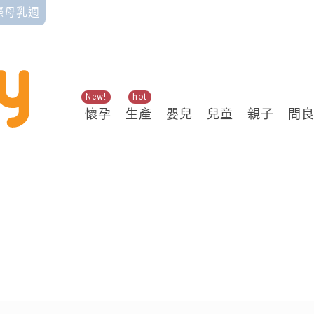
國際母乳週
New!
hot
懷孕
生產
嬰兒
兒童
親子
問
關鍵熱搜