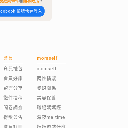
及細則條件
和
隱私政策
。
acebook 帳號快速登入
會員
momself
育兒禮包
momself
會員好康
兩性情感
留言分享
婆媳關係
徵件投稿
美容保養
問卷調查
職場媽媽經
得獎公告
深夜me time
會員註冊
媽媽包裝什麼