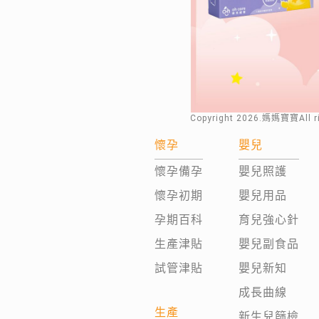
Copyright
2026
.媽媽寶寶All 
懷孕
嬰兒
懷孕備孕
嬰兒照護
懷孕初期
嬰兒用品
孕期百科
育兒強心針
生產津貼
嬰兒副食品
試管津貼
嬰兒新知
成長曲線
生產
新生兒篩檢