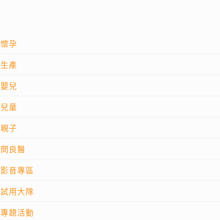
懷孕
生產
嬰兒
兒童
親子
問良醫
影音專區
試用大隊
專題活動