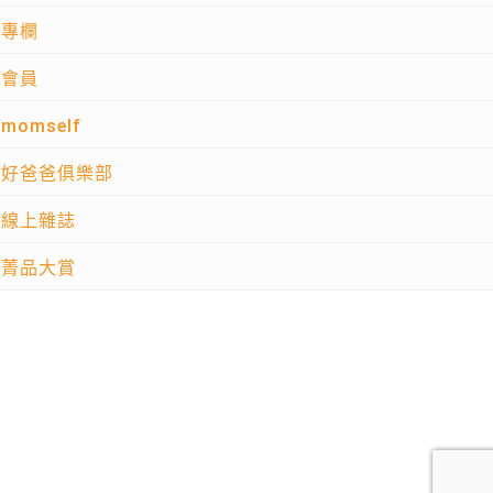
專欄
會員
momself
好爸爸俱樂部
線上雜誌
菁品大賞