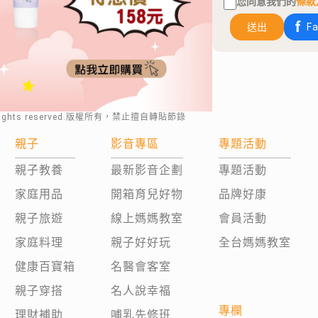
您同意我們的
條款
送出
F
rights reserved.版權所有，禁止擅自轉貼節錄
親子
影音專區
專題活動
親子教養
最新影音企劃
專題活動
家庭用品
開箱育兒好物
品牌好康
親子旅遊
線上媽媽教室
會員活動
家庭料理
親子好好玩
全台媽媽教室
健康百寶箱
名醫會客室
親子穿搭
名人說幸福
專欄
理財補助
哺乳先修班