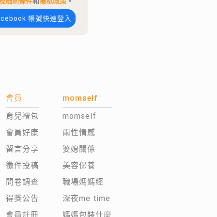
及細則條件
和
隱私政策
。
acebook 帳號快速登入
會員
momself
育兒禮包
momself
會員好康
兩性情感
留言分享
婆媳關係
徵件投稿
美容保養
問卷調查
職場媽媽經
得獎公告
深夜me time
會員註冊
媽媽包裝什麼