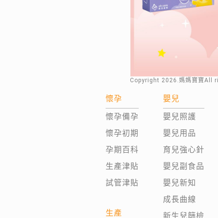
Copyright
2026
.媽媽寶寶All 
懷孕
嬰兒
懷孕備孕
嬰兒照護
懷孕初期
嬰兒用品
孕期百科
育兒強心針
生產津貼
嬰兒副食品
試管津貼
嬰兒新知
成長曲線
生產
新生兒篩檢