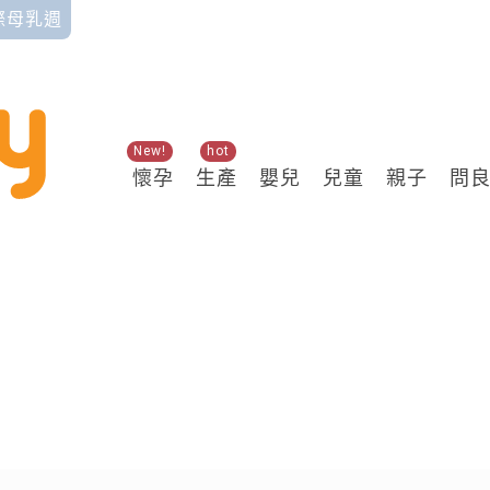
國際母乳週
New!
hot
懷孕
生產
嬰兒
兒童
親子
問
關鍵熱搜