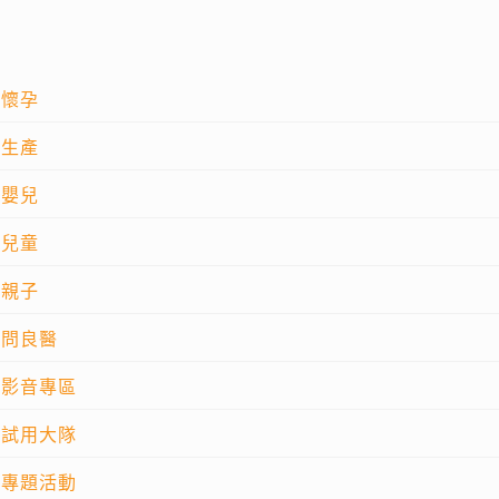
懷孕
生產
嬰兒
兒童
親子
問良醫
影音專區
試用大隊
專題活動