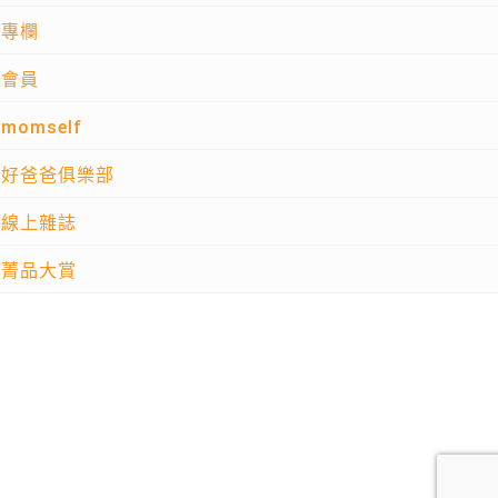
專欄
會員
momself
好爸爸俱樂部
線上雜誌
菁品大賞