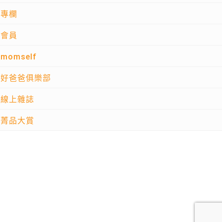
專欄
會員
momself
好爸爸俱樂部
線上雜誌
菁品大賞