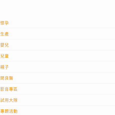
懷孕
生產
嬰兒
兒童
親子
問良醫
影音專區
試用大隊
專題活動