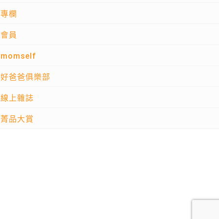
專欄
會員
momself
好爸爸俱樂部
線上雜誌
菁品大賞