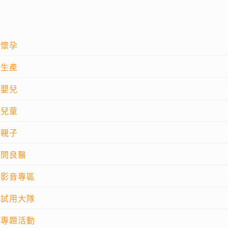
懷孕
生產
嬰兒
兒童
親子
問良醫
影音專區
試用大隊
專題活動