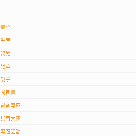
懷孕
生產
嬰兒
兒童
親子
問良醫
影音專區
試用大隊
專題活動