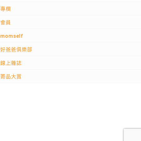
專欄
會員
momself
好爸爸俱樂部
線上雜誌
菁品大賞