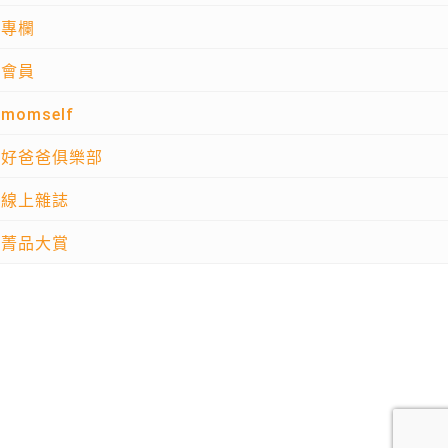
專欄
會員
momself
好爸爸俱樂部
線上雜誌
菁品大賞