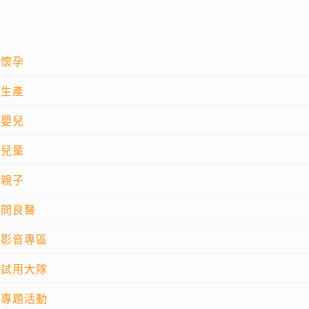
懷孕
生產
嬰兒
兒童
親子
問良醫
影音專區
試用大隊
專題活動