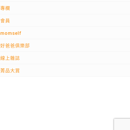
專欄
會員
momself
好爸爸俱樂部
線上雜誌
菁品大賞