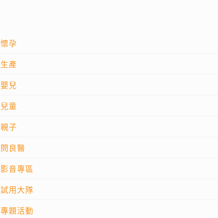
懷孕
生產
嬰兒
兒童
親子
問良醫
影音專區
試用大隊
專題活動