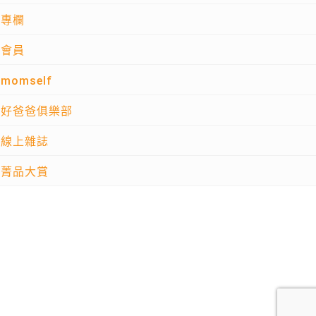
專欄
會員
momself
好爸爸俱樂部
線上雜誌
菁品大賞