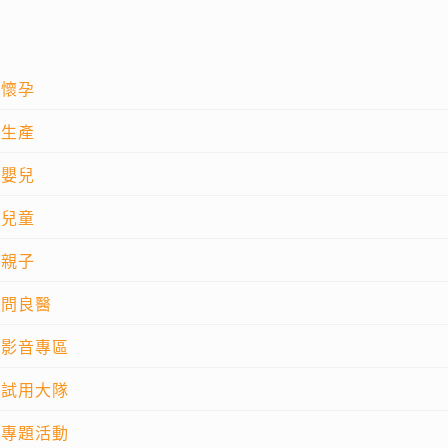
懷孕
生產
嬰兒
兒童
親子
問良醫
影音專區
試用大隊
專題活動