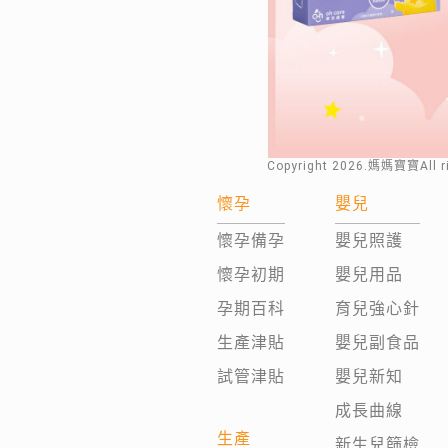
Copyright
2026
.媽媽寶寶All 
懷孕
嬰兒
懷孕備孕
嬰兒照護
懷孕初期
嬰兒用品
孕期百科
育兒強心針
生產津貼
嬰兒副食品
試管津貼
嬰兒新知
成長曲線
生產
新生兒篩檢