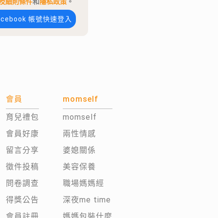
及細則條件
和
隱私政策
。
acebook 帳號快速登入
會員
momself
育兒禮包
momself
會員好康
兩性情感
留言分享
婆媳關係
徵件投稿
美容保養
問卷調查
職場媽媽經
得獎公告
深夜me time
會員註冊
媽媽包裝什麼