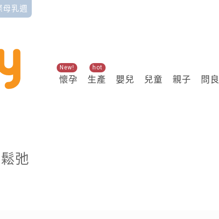
國際母乳週
New!
hot
懷孕
生產
嬰兒
兒童
親子
問
關鍵熱搜
群鬆弛