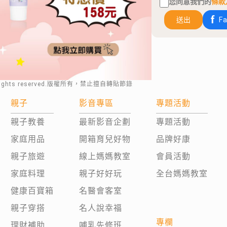
您同意我們的
條款
送出
F
rights reserved.版權所有，禁止擅自轉貼節錄
親子
影音專區
專題活動
親子教養
最新影音企劃
專題活動
家庭用品
開箱育兒好物
品牌好康
親子旅遊
線上媽媽教室
會員活動
家庭料理
親子好好玩
全台媽媽教室
健康百寶箱
名醫會客室
親子穿搭
名人說幸福
專欄
理財補助
哺乳先修班