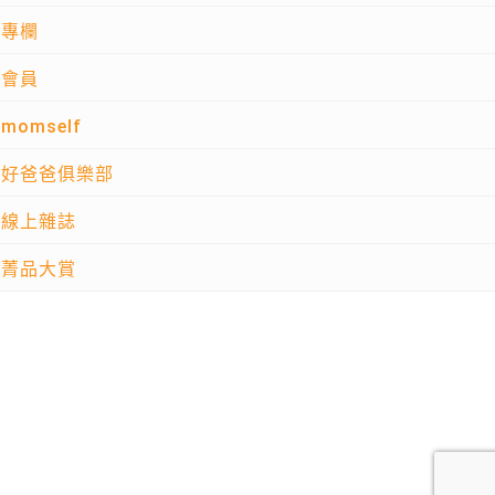
專欄
會員
momself
好爸爸俱樂部
線上雜誌
菁品大賞