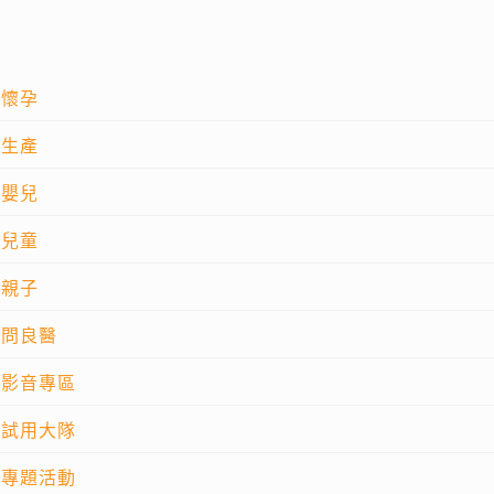
懷孕
生產
嬰兒
兒童
親子
問良醫
影音專區
試用大隊
專題活動