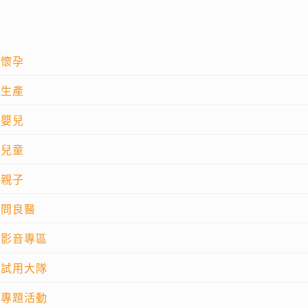
懷孕
生產
嬰兒
兒童
親子
問良醫
影音專區
試用大隊
專題活動