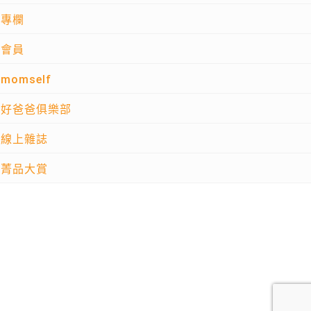
專欄
會員
momself
好爸爸俱樂部
線上雜誌
菁品大賞