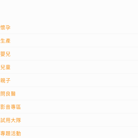
懷孕
生產
嬰兒
兒童
親子
問良醫
影音專區
試用大隊
專題活動