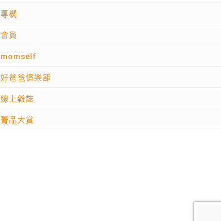
專欄
會員
momself
好爸爸俱樂部
線上雜誌
菁品大賞