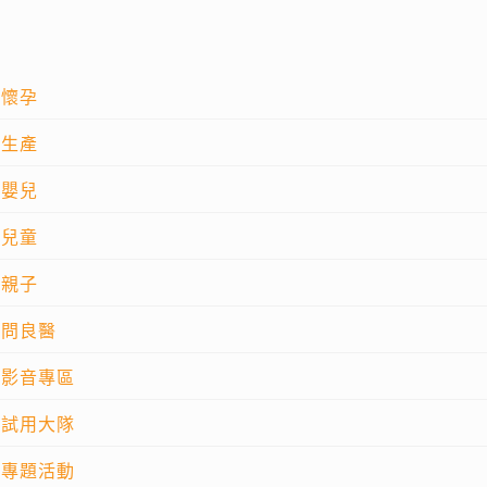
懷孕
生產
嬰兒
兒童
親子
問良醫
影音專區
試用大隊
專題活動