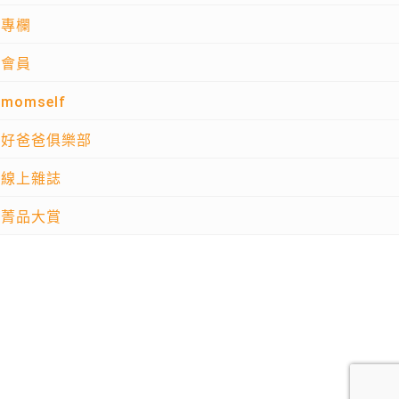
專欄
會員
momself
好爸爸俱樂部
線上雜誌
菁品大賞