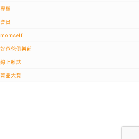
專欄
會員
momself
好爸爸俱樂部
線上雜誌
菁品大賞