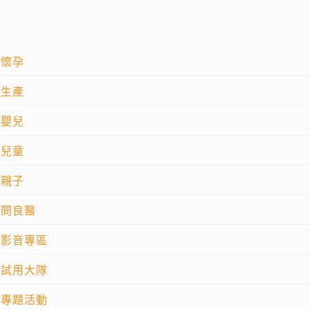
懷孕
生產
嬰兒
兒童
親子
問良醫
影音專區
試用大隊
專題活動