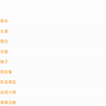
懷孕
生產
嬰兒
兒童
親子
問良醫
影音專區
試用大隊
專題活動