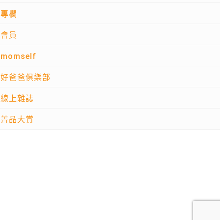
專欄
會員
momself
好爸爸俱樂部
線上雜誌
菁品大賞