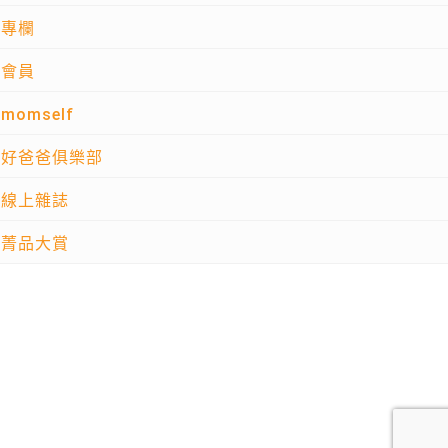
專欄
會員
momself
好爸爸俱樂部
線上雜誌
菁品大賞