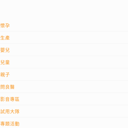
懷孕
生產
嬰兒
兒童
親子
問良醫
影音專區
試用大隊
專題活動