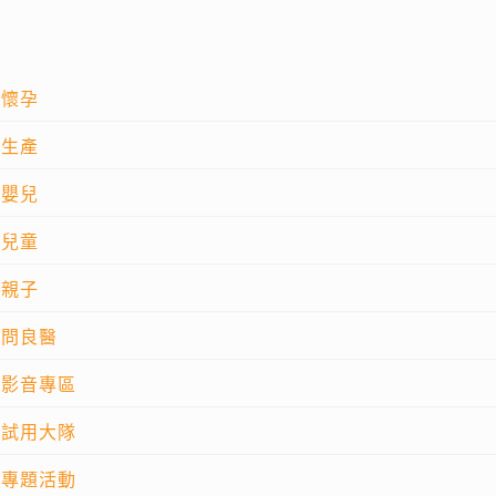
懷孕
生產
嬰兒
兒童
親子
問良醫
影音專區
試用大隊
專題活動