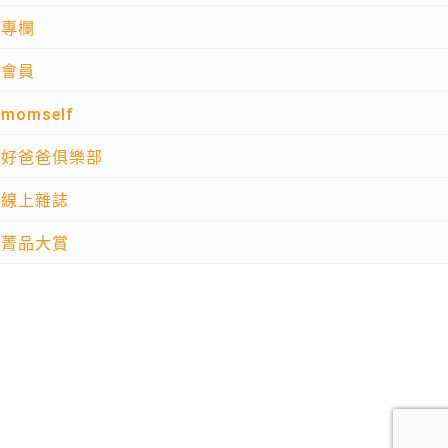
專欄
會員
momself
好爸爸俱樂部
線上雜誌
菁品大賞