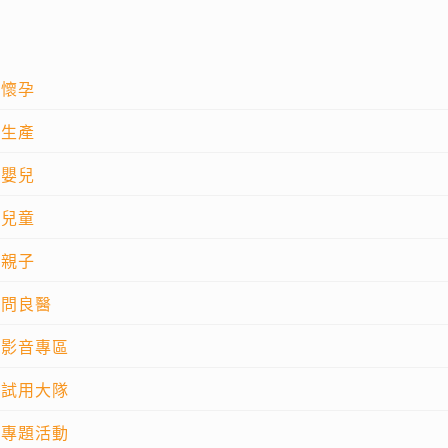
懷孕
生產
嬰兒
兒童
親子
問良醫
影音專區
試用大隊
專題活動