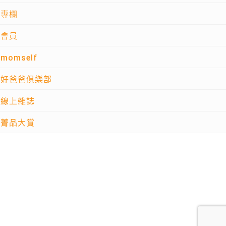
專欄
會員
momself
好爸爸俱樂部
線上雜誌
菁品大賞