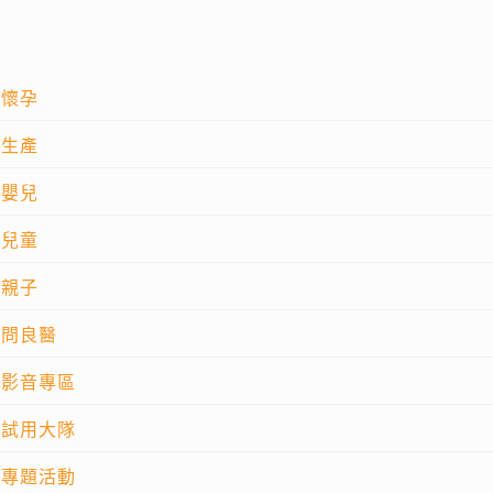
懷孕
生產
嬰兒
兒童
親子
問良醫
影音專區
試用大隊
專題活動