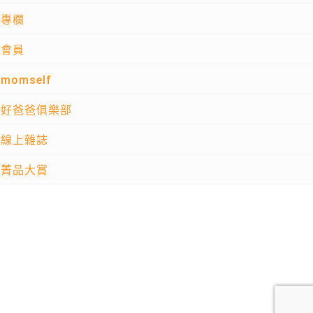
專欄
會員
momself
好爸爸俱樂部
線上雜誌
菁品大賞