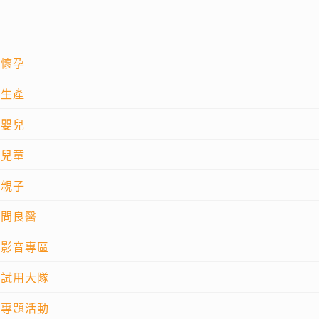
懷孕
生產
嬰兒
兒童
親子
問良醫
影音專區
試用大隊
專題活動