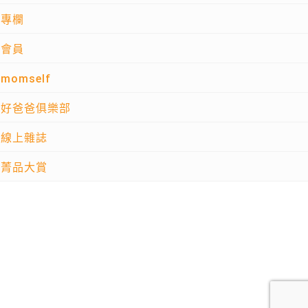
專欄
會員
momself
好爸爸俱樂部
線上雜誌
菁品大賞