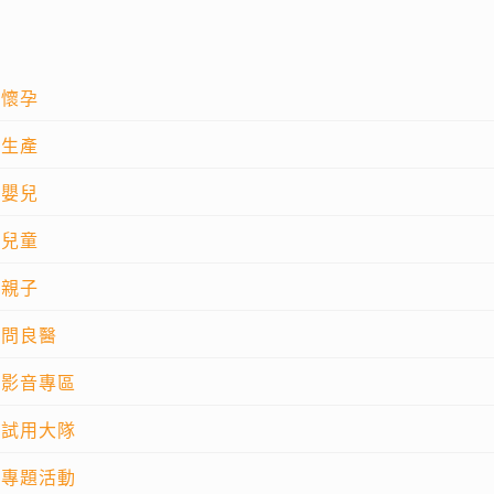
懷孕
生產
嬰兒
兒童
親子
問良醫
影音專區
試用大隊
專題活動