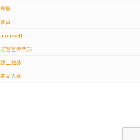
專欄
會員
momself
好爸爸俱樂部
線上雜誌
菁品大賞