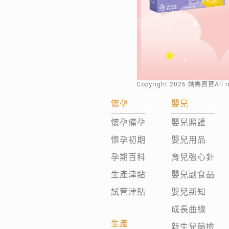
Copyright
2026
.媽媽寶寶All 
懷孕
嬰兒
懷孕備孕
嬰兒照護
懷孕初期
嬰兒用品
孕期百科
育兒強心針
生產津貼
嬰兒副食品
試管津貼
嬰兒新知
成長曲線
生產
新生兒篩檢