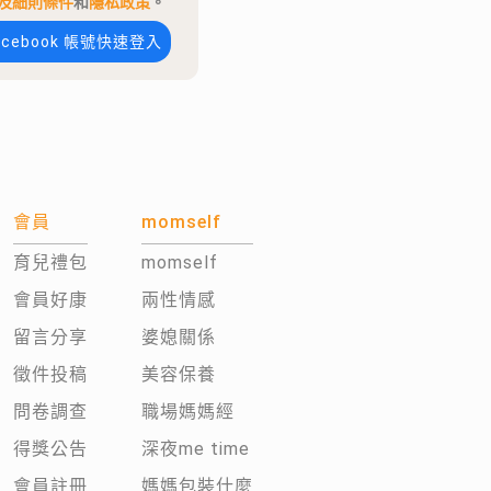
及細則條件
和
隱私政策
。
acebook 帳號快速登入
會員
momself
育兒禮包
momself
會員好康
兩性情感
留言分享
婆媳關係
徵件投稿
美容保養
問卷調查
職場媽媽經
得獎公告
深夜me time
會員註冊
媽媽包裝什麼