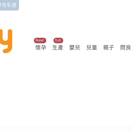
國際母乳週
New!
hot
懷孕
生產
嬰兒
兒童
親子
問
關鍵熱搜