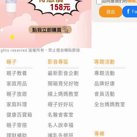
您同意我們的
條款
送出
F
rights reserved.版權所有，禁止擅自轉貼節錄
親子
影音專區
專題活動
親子教養
最新影音企劃
專題活動
家庭用品
開箱育兒好物
品牌好康
親子旅遊
線上媽媽教室
會員活動
家庭料理
親子好好玩
全台媽媽教室
健康百寶箱
名醫會客室
親子穿搭
名人說幸福
專欄
理財補助
哺乳先修班